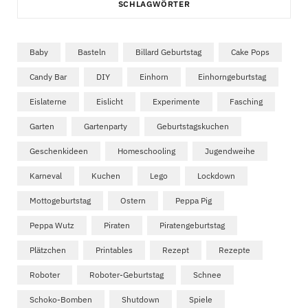
SCHLAGWÖRTER
Baby
Basteln
Billard Geburtstag
Cake Pops
Candy Bar
DIY
Einhorn
Einhorngeburtstag
Eislaterne
Eislicht
Experimente
Fasching
Garten
Gartenparty
Geburtstagskuchen
Geschenkideen
Homeschooling
Jugendweihe
Karneval
Kuchen
Lego
Lockdown
Mottogeburtstag
Ostern
Peppa Pig
Peppa Wutz
Piraten
Piratengeburtstag
Plätzchen
Printables
Rezept
Rezepte
Roboter
Roboter-Geburtstag
Schnee
Schoko-Bomben
Shutdown
Spiele