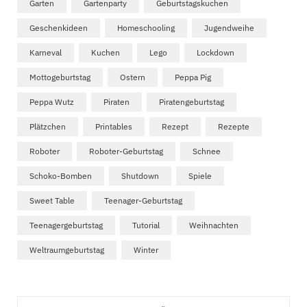
Garten
Gartenparty
Geburtstagskuchen
Geschenkideen
Homeschooling
Jugendweihe
Karneval
Kuchen
Lego
Lockdown
Mottogeburtstag
Ostern
Peppa Pig
Peppa Wutz
Piraten
Piratengeburtstag
Plätzchen
Printables
Rezept
Rezepte
Roboter
Roboter-Geburtstag
Schnee
Schoko-Bomben
Shutdown
Spiele
Sweet Table
Teenager-Geburtstag
Teenagergeburtstag
Tutorial
Weihnachten
Weltraumgeburtstag
Winter