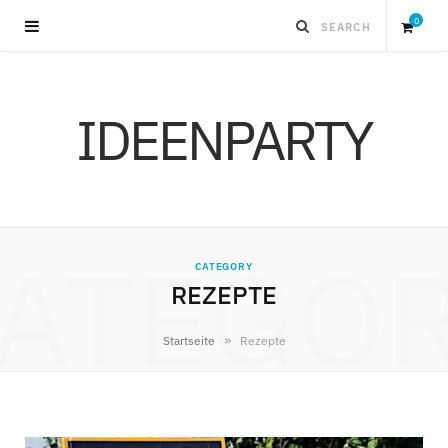
0
S
IDEENPARTY
h
o
p
ATEGO
CATEGORY
p
REZEPTE
i
»
Startseite
Rezepte
n
g