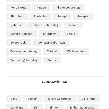
Peppa Wutz
Piraten
Piratengeburtstag
Plätzchen
Printables
Rezept
Rezepte
Roboter
Roboter-Geburtstag
Schnee
Schoko-Bomben
Shutdown
Spiele
Sweet Table
Teenager-Geburtstag
Teenagergeburtstag
Tutorial
Weihnachten
Weltraumgeburtstag
Winter
SCHLAGWÖRTER
Baby
Basteln
Billard Geburtstag
Cake Pops
Candy Bar
DIY
Einhorn
Einhorngeburtstag