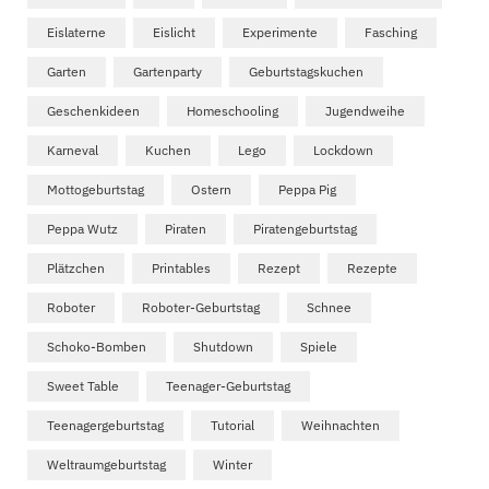
Eislaterne
Eislicht
Experimente
Fasching
Garten
Gartenparty
Geburtstagskuchen
Geschenkideen
Homeschooling
Jugendweihe
Karneval
Kuchen
Lego
Lockdown
Mottogeburtstag
Ostern
Peppa Pig
Peppa Wutz
Piraten
Piratengeburtstag
Plätzchen
Printables
Rezept
Rezepte
Roboter
Roboter-Geburtstag
Schnee
Schoko-Bomben
Shutdown
Spiele
Sweet Table
Teenager-Geburtstag
Teenagergeburtstag
Tutorial
Weihnachten
Weltraumgeburtstag
Winter