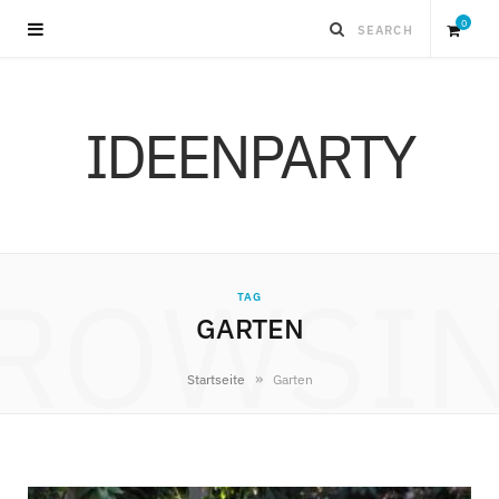
0
S
IDEENPARTY
h
o
p
ROWSI
TAG
p
GARTEN
i
»
Startseite
Garten
n
g