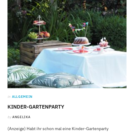
C
a
r
t
in
ALLGEMEIN
KINDER-GARTENPARTY
by
ANGELIKA
(Anzeige) Habt ihr schon mal eine Kinder-Gartenparty