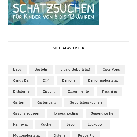
SCHLAGWÖRTER
Baby
Basteln
Billard Geburtstag
Cake Pops
Candy Bar
DIY
Einhorn
Einhorngeburtstag
Eislaterne
Eislicht
Experimente
Fasching
Garten
Gartenparty
Geburtstagskuchen
Geschenkideen
Homeschooling
Jugendweihe
Karneval
Kuchen
Lego
Lockdown
Mottogeburtstag
Ostern
Peppa Pig