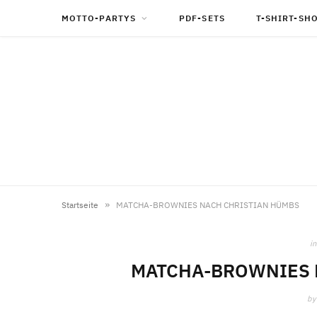
MOTTO-PARTYS
PDF-SETS
T-SHIRT-SH
»
Startseite
MATCHA-BROWNIES NACH CHRISTIAN HÜMBS
in
MATCHA-BROWNIES 
by