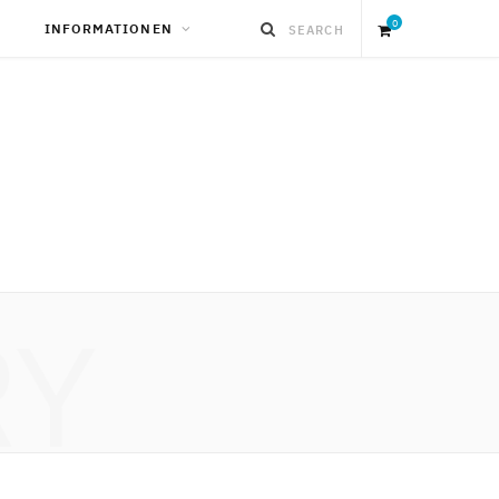
0
INFORMATIONEN
S
h
o
p
RY
p
i
n
g