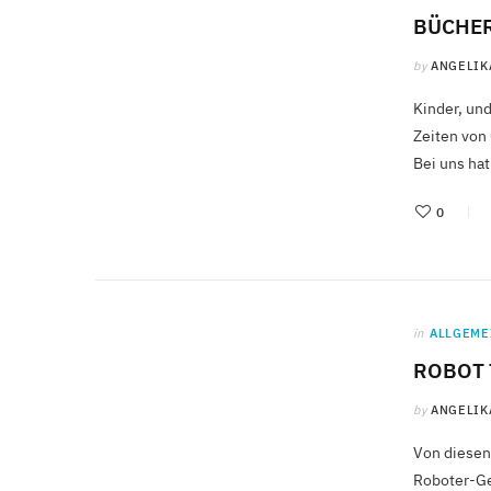
BÜCHER
by
ANGELIK
Kinder, und
Zeiten von
Bei uns ha
0
in
ALLGEME
ROBOT 
by
ANGELIK
Von diesen
Roboter-Geb