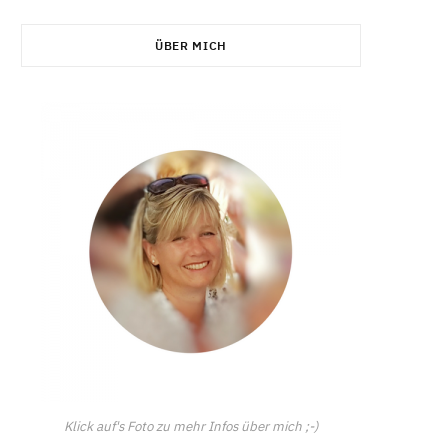
C
ÜBER MICH
a
r
t
Klick auf's Foto zu mehr Infos über mich ;-)