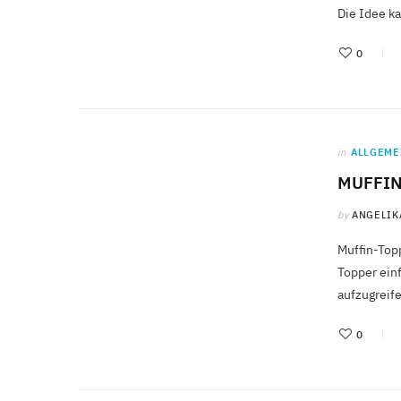
Die Idee 
0
in
ALLGEME
MUFFIN
by
ANGELIK
Muffin-Topp
Topper einf
aufzugreife
0