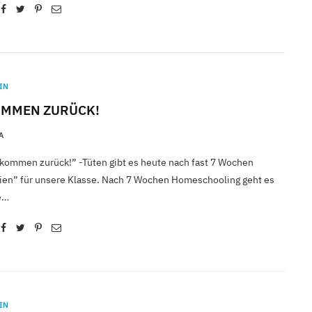
IN
OMMEN ZURÜCK!
A
lkommen zurück!” -Tüten gibt es heute nach fast 7 Wochen
ien” für unsere Klasse. Nach 7 Wochen Homeschooling geht es
ie…
IN