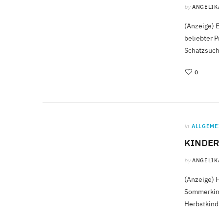
by
ANGELIK
(Anzeige) E
beliebter 
Schatzsuch
0
in
ALLGEME
KINDE
by
ANGELIK
(Anzeige) 
Sommerkind
Herbstkind