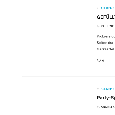
in
ALLGEME
GEFÜLL
by
PAULINE
Probiere do
Seiten durc
Merkzettel
0
in
ALLGEME
Party-S
by
ANGELIK