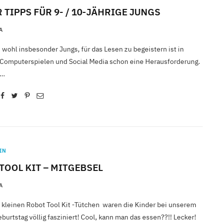
 TIPPS FÜR 9- / 10-JÄHRIGE JUNGS
A
 wohl insbesonder Jungs, für das Lesen zu begeistern ist in
 Computerspielen und Social Media schon eine Herausforderung.
t…
IN
TOOL KIT – MITGEBSEL
A
 kleinen Robot Tool Kit -Tütchen waren die Kinder bei unserem
urtstag völlig fasziniert! Cool, kann man das essen??!! Lecker!