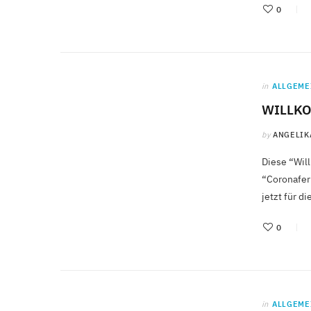
0
in
ALLGEME
WILLK
by
ANGELIK
Diese “Wil
“Coronafer
jetzt für d
0
in
ALLGEME