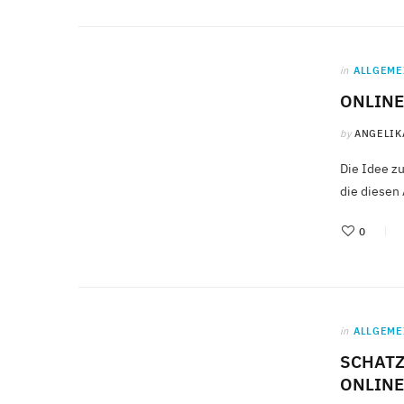
in
ALLGEME
ONLINE
by
ANGELIK
Die Idee z
die diesen 
0
in
ALLGEME
SCHATZ
ONLINE