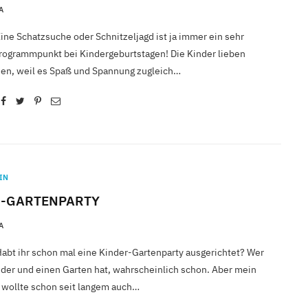
A
ine Schatzsuche oder Schnitzeljagd ist ja immer ein sehr
Programmpunkt bei Kindergeburtstagen! Die Kinder lieben
en, weil es Spaß und Spannung zugleich…
IN
R-GARTENPARTY
A
Habt ihr schon mal eine Kinder-Gartenparty ausgerichtet? Wer
er und einen Garten hat, wahrscheinlich schon. Aber mein
 wollte schon seit langem auch…