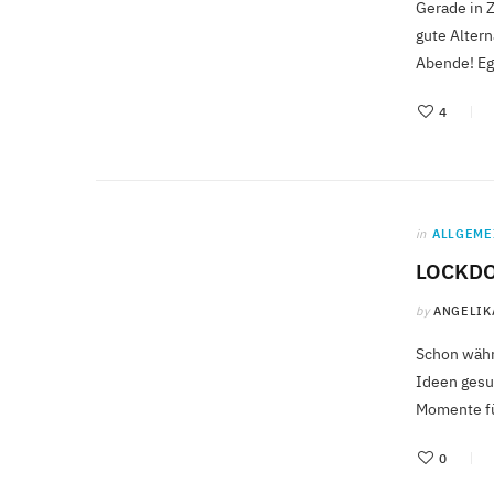
Gerade in Z
gute Altern
Abende! Eg
4
in
ALLGEME
LOCKDO
by
ANGELIK
Schon währ
Ideen gesu
Momente fü
0