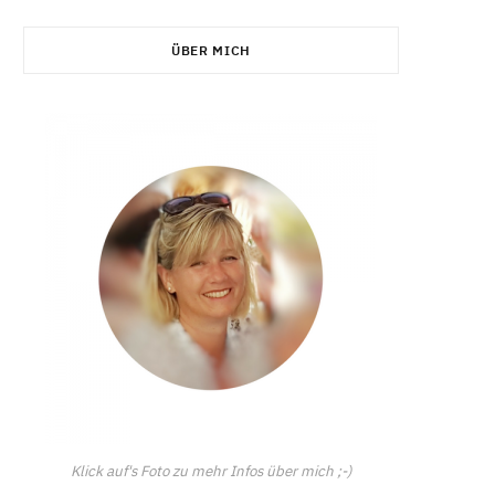
C
ÜBER MICH
a
r
t
Klick auf's Foto zu mehr Infos über mich ;-)