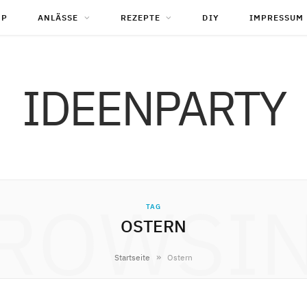
OP
ANLÄSSE
REZEPTE
DIY
IMPRESSUM
IDEENPARTY
ROWSI
TAG
OSTERN
»
Startseite
Ostern