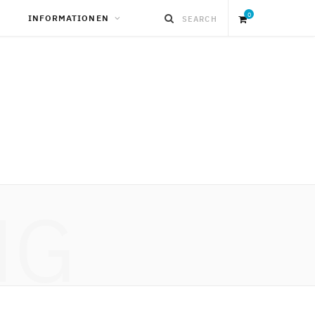
0
INFORMATIONEN
S
h
o
p
NG
p
i
n
g