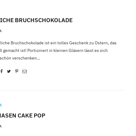
LICHE BRUCHSCHOKOLADE
A
liche Bruchschokolade ist ein tolles Geschenk zu Ostern, das
l gemacht ist! Portioniert in kleinen Gläsern lässt es sich
 schön verschenken…
S
ASEN CAKE POP
A