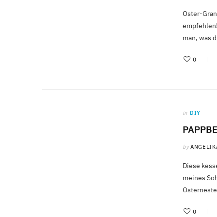
Oster-Gran
empfehlen!
man, was d
0
in
DIY
PAPPBE
by
ANGELIK
Diese kess
meines Sohn
Osterneste
0