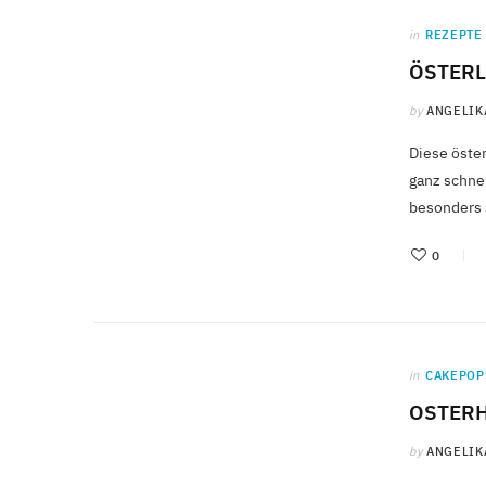
in
REZEPTE
ÖSTER
by
ANGELIK
Diese öster
ganz schnel
besonders
0
in
CAKEPOP
OSTERH
by
ANGELIK