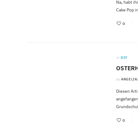
Na, habt ih
Cake Pop i
0
in
DIY
OSTER
by
ANGELIK
Diesen Art
angefangen 
Grundschul
0