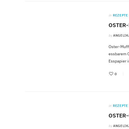
in
REZEPTE
OSTER-
by
ANGELIK
Oster-Muffi
essbarem Os
Esspapier 
0
in
REZEPTE
OSTER-
by
ANGELIK