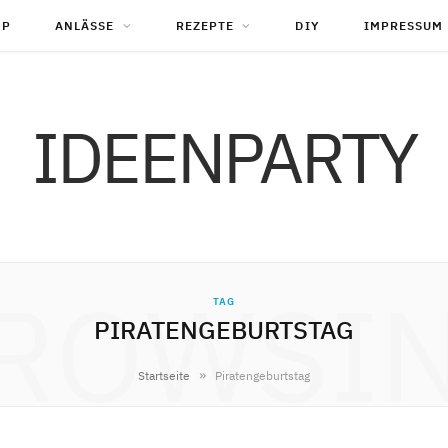
OP
ANLÄSSE
REZEPTE
DIY
IMPRESSUM
IDEENPARTY
ROWSI
TAG
PIRATENGEBURTSTAG
»
Startseite
Piratengeburtstag