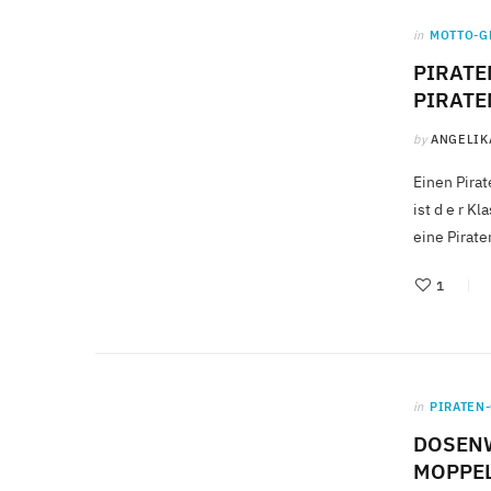
in
MOTTO-G
PIRATE
PIRATE
by
ANGELIK
Einen Pira
ist d e r K
eine Pirate
1
in
PIRATEN
DOSENW
MOPPE