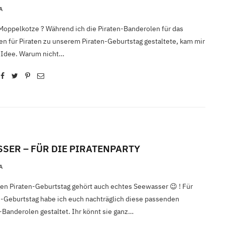
A
Moppelkotze ? Während ich die Piraten-Banderolen für das
n für Piraten zu unserem Piraten-Geburtstag gestaltete, kam mir
l Idee. Warum nicht…
SER – FÜR DIE PIRATENPARTY
A
gen Piraten-Geburtstag gehört auch echtes Seewasser 😉 ! Für
n-Geburtstag habe ich euch nachträglich diese passenden
Banderolen gestaltet. Ihr könnt sie ganz…