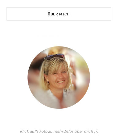
C
ÜBER MICH
a
r
t
Klick auf's Foto zu mehr Infos über mich ;-)