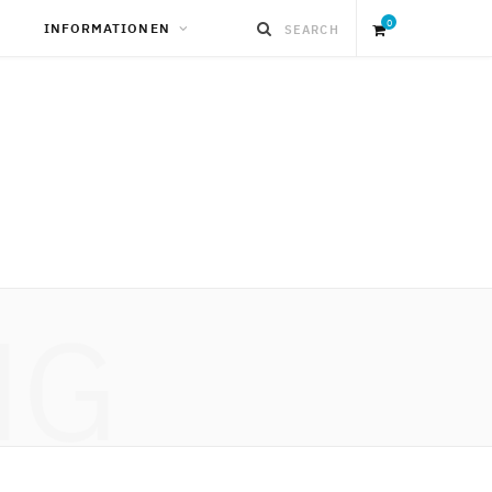
0
INFORMATIONEN
S
h
o
p
NG
p
i
n
g