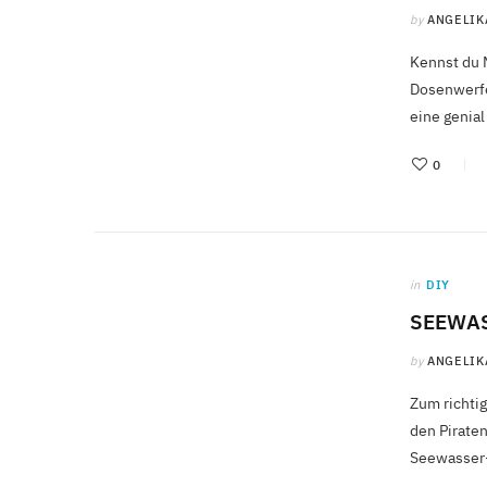
by
ANGELIK
Kennst du 
Dosenwerfe
eine genia
0
in
DIY
SEEWAS
by
ANGELIK
Zum richti
den Pirate
Seewasser-