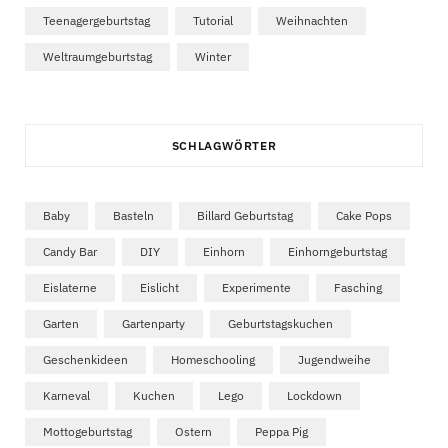
Teenagergeburtstag
Tutorial
Weihnachten
Weltraumgeburtstag
Winter
SCHLAGWÖRTER
Baby
Basteln
Billard Geburtstag
Cake Pops
Candy Bar
DIY
Einhorn
Einhorngeburtstag
Eislaterne
Eislicht
Experimente
Fasching
Garten
Gartenparty
Geburtstagskuchen
Geschenkideen
Homeschooling
Jugendweihe
Karneval
Kuchen
Lego
Lockdown
Mottogeburtstag
Ostern
Peppa Pig