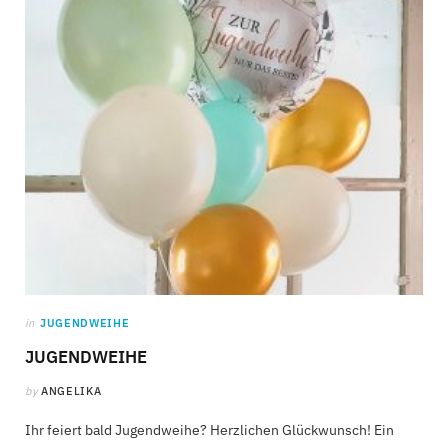
C
a
r
t
in
JUGENDWEIHE
JUGENDWEIHE
by
ANGELIKA
Ihr feiert bald Jugendweihe? Herzlichen Glückwunsch! Ein