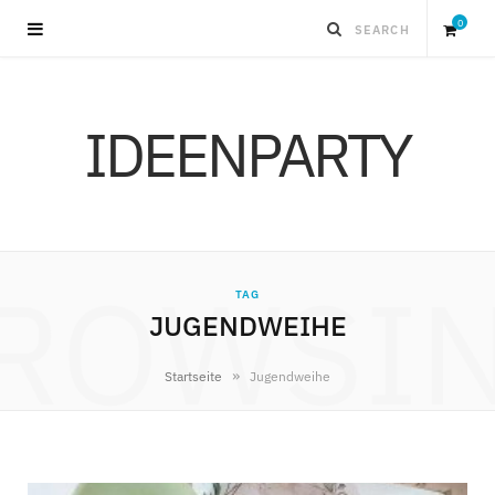
0
S
IDEENPARTY
h
o
p
ROWSI
TAG
p
JUGENDWEIHE
i
»
Startseite
Jugendweihe
n
g