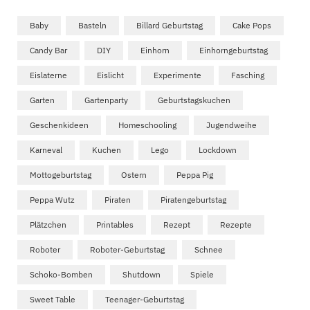
Baby
Basteln
Billard Geburtstag
Cake Pops
Candy Bar
DIY
Einhorn
Einhorngeburtstag
Eislaterne
Eislicht
Experimente
Fasching
Garten
Gartenparty
Geburtstagskuchen
Geschenkideen
Homeschooling
Jugendweihe
Karneval
Kuchen
Lego
Lockdown
Mottogeburtstag
Ostern
Peppa Pig
Peppa Wutz
Piraten
Piratengeburtstag
Plätzchen
Printables
Rezept
Rezepte
Roboter
Roboter-Geburtstag
Schnee
Schoko-Bomben
Shutdown
Spiele
Sweet Table
Teenager-Geburtstag