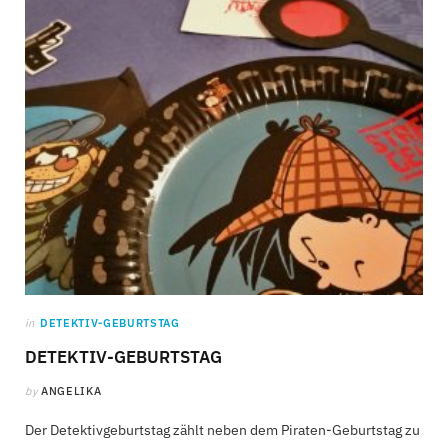
C
a
r
t
in
DETEKTIV-GEBURTSTAG
DETEKTIV-GEBURTSTAG
by
ANGELIKA
Der Detektivgeburtstag zählt neben dem Piraten-Geburtstag zu