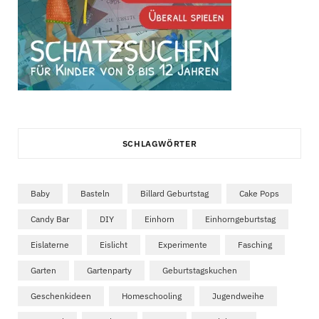
SCHLAGWÖRTER
Baby
Basteln
Billard Geburtstag
Cake Pops
Candy Bar
DIY
Einhorn
Einhorngeburtstag
Eislaterne
Eislicht
Experimente
Fasching
Garten
Gartenparty
Geburtstagskuchen
Geschenkideen
Homeschooling
Jugendweihe