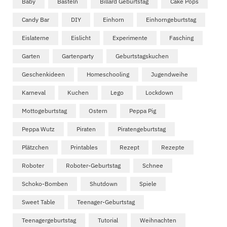
Baby
Basteln
Billard Geburtstag
Cake Pops
Candy Bar
DIY
Einhorn
Einhorngeburtstag
Eislaterne
Eislicht
Experimente
Fasching
Garten
Gartenparty
Geburtstagskuchen
Geschenkideen
Homeschooling
Jugendweihe
Karneval
Kuchen
Lego
Lockdown
Mottogeburtstag
Ostern
Peppa Pig
Peppa Wutz
Piraten
Piratengeburtstag
Plätzchen
Printables
Rezept
Rezepte
Roboter
Roboter-Geburtstag
Schnee
Schoko-Bomben
Shutdown
Spiele
Sweet Table
Teenager-Geburtstag
Teenagergeburtstag
Tutorial
Weihnachten