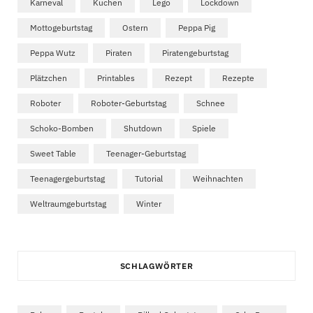
Karneval
Kuchen
Lego
Lockdown
Mottogeburtstag
Ostern
Peppa Pig
Peppa Wutz
Piraten
Piratengeburtstag
Plätzchen
Printables
Rezept
Rezepte
Roboter
Roboter-Geburtstag
Schnee
Schoko-Bomben
Shutdown
Spiele
Sweet Table
Teenager-Geburtstag
Teenagergeburtstag
Tutorial
Weihnachten
Weltraumgeburtstag
Winter
SCHLAGWÖRTER