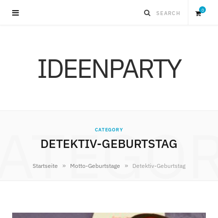
0
S
IDEENPARTY
h
o
p
ATEGO
CATEGORY
p
DETEKTIV-GEBURTSTAG
i
»
»
Startseite
Motto-Geburtstage
Detektiv-Geburtstag
n
g