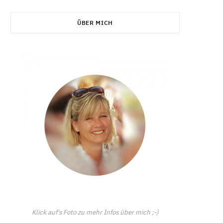
C
ÜBER MICH
a
r
t
Klick auf's Foto zu mehr Infos über mich ;-)