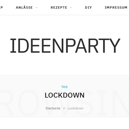
OP
ANLÄSSE
REZEPTE
DIY
IMPRESSUM
IDEENPARTY
ROWSI
TAG
LOCKDOWN
»
Startseite
Lockdown