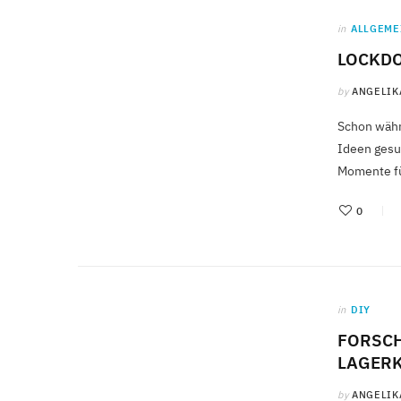
in
ALLGEME
LOCKDO
by
ANGELIK
Schon währ
Ideen gesu
Momente fü
0
in
DIY
FORSCH
LAGERK
by
ANGELIK