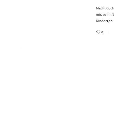
Macht doch
mir, es hil
Kindergebu
0