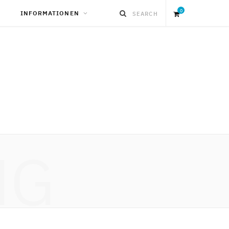
0
INFORMATIONEN
S
h
o
p
NG
p
i
n
g