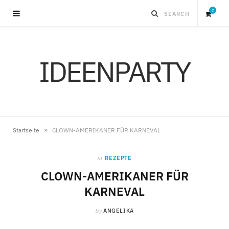
0
S
IDEENPARTY
h
o
p
»
Startseite
CLOWN-AMERIKANER FÜR KARNEVAL
p
in
REZEPTE
i
CLOWN-AMERIKANER FÜR
KARNEVAL
n
by
ANGELIKA
g