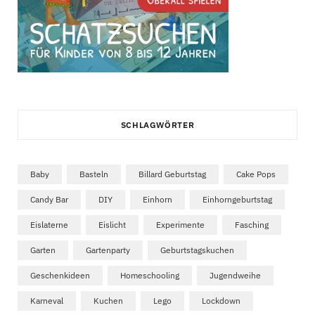
SCHLAGWÖRTER
Baby
Basteln
Billard Geburtstag
Cake Pops
Candy Bar
DIY
Einhorn
Einhorngeburtstag
Eislaterne
Eislicht
Experimente
Fasching
Garten
Gartenparty
Geburtstagskuchen
Geschenkideen
Homeschooling
Jugendweihe
Karneval
Kuchen
Lego
Lockdown