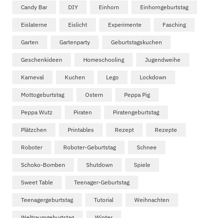
Candy Bar
DIY
Einhorn
Einhorngeburtstag
Eislaterne
Eislicht
Experimente
Fasching
Garten
Gartenparty
Geburtstagskuchen
Geschenkideen
Homeschooling
Jugendweihe
Karneval
Kuchen
Lego
Lockdown
Mottogeburtstag
Ostern
Peppa Pig
Peppa Wutz
Piraten
Piratengeburtstag
Plätzchen
Printables
Rezept
Rezepte
Roboter
Roboter-Geburtstag
Schnee
Schoko-Bomben
Shutdown
Spiele
Sweet Table
Teenager-Geburtstag
Teenagergeburtstag
Tutorial
Weihnachten
Weltraumgeburtstag
Winter