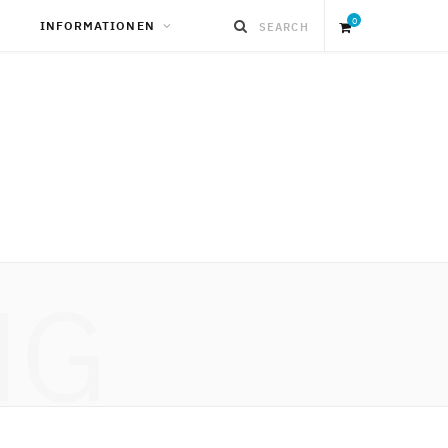
0
INFORMATIONEN
S
h
o
p
NG
p
i
n
g