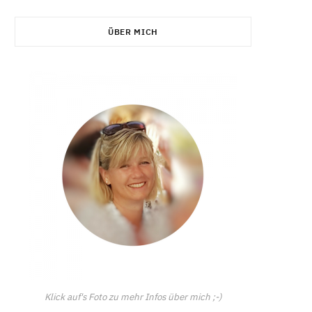
C
ÜBER MICH
a
r
t
Klick auf's Foto zu mehr Infos über mich ;-)