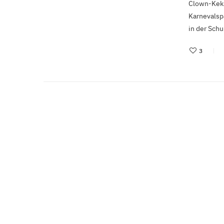
Clown-Keks
Karnevalsp
in der Sch
3