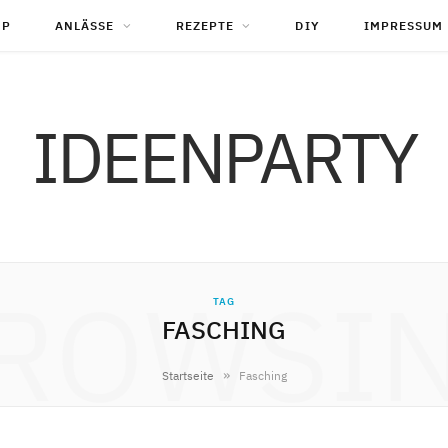
OP
ANLÄSSE
REZEPTE
DIY
IMPRESSUM
IDEENPARTY
ROWSI
TAG
FASCHING
»
Startseite
Fasching