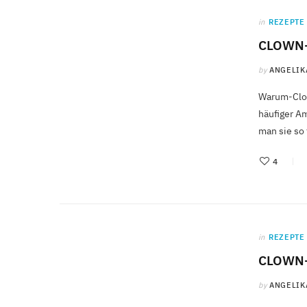
in
REZEPTE
CLOWN-
by
ANGELIK
Warum-Clow
häufiger Am
man sie so 
4
in
REZEPTE
CLOWN
by
ANGELIK