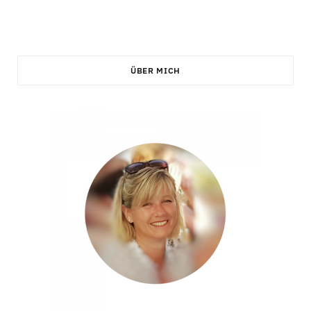
C
a
ÜBER MICH
r
t