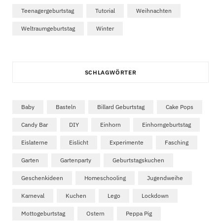
Teenagergeburtstag
Tutorial
Weihnachten
Weltraumgeburtstag
Winter
SCHLAGWÖRTER
Baby
Basteln
Billard Geburtstag
Cake Pops
Candy Bar
DIY
Einhorn
Einhorngeburtstag
Eislaterne
Eislicht
Experimente
Fasching
Garten
Gartenparty
Geburtstagskuchen
Geschenkideen
Homeschooling
Jugendweihe
Karneval
Kuchen
Lego
Lockdown
Mottogeburtstag
Ostern
Peppa Pig