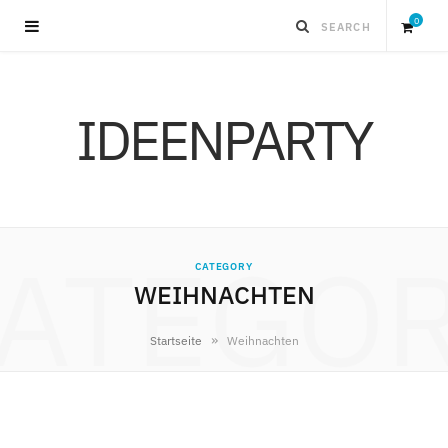
0
S
IDEENPARTY
h
o
p
ATEGO
CATEGORY
p
WEIHNACHTEN
i
»
Startseite
Weihnachten
n
g