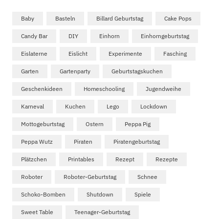
Baby
Basteln
Billard Geburtstag
Cake Pops
Candy Bar
DIY
Einhorn
Einhorngeburtstag
Eislaterne
Eislicht
Experimente
Fasching
Garten
Gartenparty
Geburtstagskuchen
Geschenkideen
Homeschooling
Jugendweihe
Karneval
Kuchen
Lego
Lockdown
Mottogeburtstag
Ostern
Peppa Pig
Peppa Wutz
Piraten
Piratengeburtstag
Plätzchen
Printables
Rezept
Rezepte
Roboter
Roboter-Geburtstag
Schnee
Schoko-Bomben
Shutdown
Spiele
Sweet Table
Teenager-Geburtstag