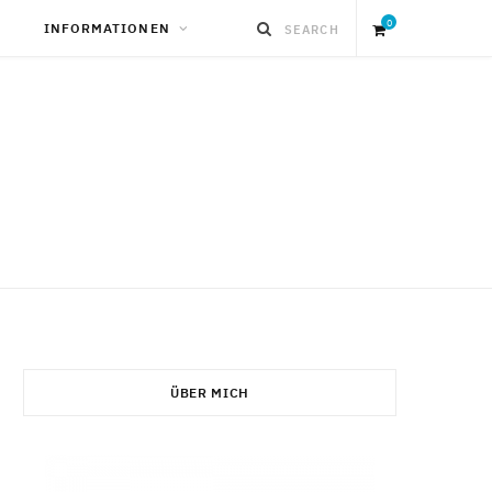
0
INFORMATIONEN
S
h
o
p
p
i
ÜBER MICH
n
g