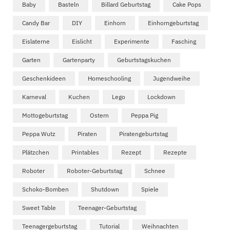
Baby
Basteln
Billard Geburtstag
Cake Pops
Candy Bar
DIY
Einhorn
Einhorngeburtstag
Eislaterne
Eislicht
Experimente
Fasching
Garten
Gartenparty
Geburtstagskuchen
Geschenkideen
Homeschooling
Jugendweihe
Karneval
Kuchen
Lego
Lockdown
Mottogeburtstag
Ostern
Peppa Pig
Peppa Wutz
Piraten
Piratengeburtstag
Plätzchen
Printables
Rezept
Rezepte
Roboter
Roboter-Geburtstag
Schnee
Schoko-Bomben
Shutdown
Spiele
Sweet Table
Teenager-Geburtstag
Teenagergeburtstag
Tutorial
Weihnachten