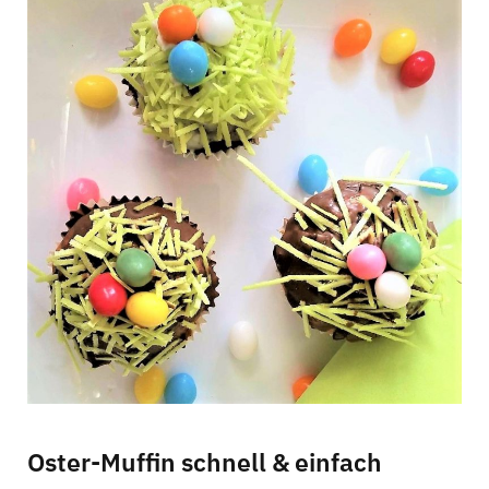
C
a
r
t
Oster-Muffin schnell & einfach