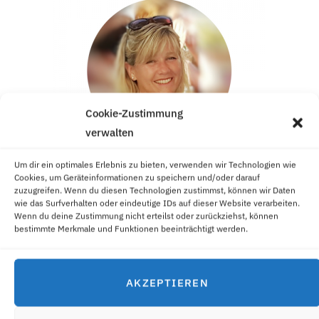
Cookie-Zustimmung
verwalten
Um dir ein optimales Erlebnis zu bieten, verwenden wir Technologien wie
Cookies, um Geräteinformationen zu speichern und/oder darauf
zuzugreifen. Wenn du diesen Technologien zustimmst, können wir Daten
Klick auf's Foto zu mehr Infos über mich ;-)
wie das Surfverhalten oder eindeutige IDs auf dieser Website verarbeiten.
Wenn du deine Zustimmung nicht erteilst oder zurückziehst, können
bestimmte Merkmale und Funktionen beeinträchtigt werden.
WILLKOMMEN ZU MEINER IDEENPARTY!
Hi, ich bin Angelika! Feste sind zum Feiern da! Ob Babyshower,
AKZEPTIEREN
Kinder- oder Teenager-Geburtstage, hier findest du coole
Party-Ideen, passende Druckvorlagen und einfache Rezepte.