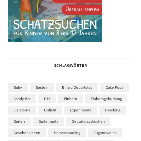
SCHLAGWÖRTER
Baby
Basteln
Billard Geburtstag
Cake Pops
Candy Bar
DIY
Einhorn
Einhorngeburtstag
Eislaterne
Eislicht
Experimente
Fasching
Garten
Gartenparty
Geburtstagskuchen
Geschenkideen
Homeschooling
Jugendweihe