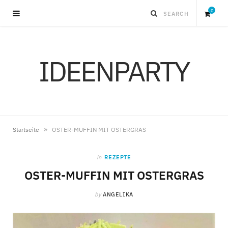
0
S
IDEENPARTY
h
o
p
»
Startseite
OSTER-MUFFIN MIT OSTERGRAS
p
in
REZEPTE
i
OSTER-MUFFIN MIT OSTERGRAS
by
ANGELIKA
n
g