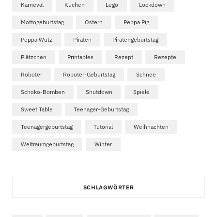
Karneval
Kuchen
Lego
Lockdown
Mottogeburtstag
Ostern
Peppa Pig
Peppa Wutz
Piraten
Piratengeburtstag
Plätzchen
Printables
Rezept
Rezepte
Roboter
Roboter-Geburtstag
Schnee
Schoko-Bomben
Shutdown
Spiele
Sweet Table
Teenager-Geburtstag
Teenagergeburtstag
Tutorial
Weihnachten
Weltraumgeburtstag
Winter
SCHLAGWÖRTER