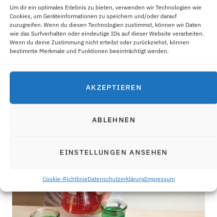
Um dir ein optimales Erlebnis zu bieten, verwenden wir Technologien wie
Cookies, um Geräteinformationen zu speichern und/oder darauf
zuzugreifen. Wenn du diesen Technologien zustimmst, können wir Daten
wie das Surfverhalten oder eindeutige IDs auf dieser Website verarbeiten.
Wenn du deine Zustimmung nicht erteilst oder zurückziehst, können
bestimmte Merkmale und Funktionen beeinträchtigt werden.
AKZEPTIEREN
EISLICHTER UND EISLATERNEN – DEKO AUS EIS
ABLEHNEN
25. JANUAR 2021
EINSTELLUNGEN ANSEHEN
Cookie-Richtlinie
Datenschutzerklärung
Impressum