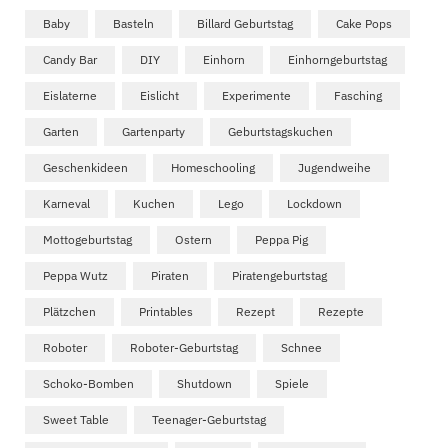
Baby
Basteln
Billard Geburtstag
Cake Pops
Candy Bar
DIY
Einhorn
Einhorngeburtstag
Eislaterne
Eislicht
Experimente
Fasching
Garten
Gartenparty
Geburtstagskuchen
Geschenkideen
Homeschooling
Jugendweihe
Karneval
Kuchen
Lego
Lockdown
Mottogeburtstag
Ostern
Peppa Pig
Peppa Wutz
Piraten
Piratengeburtstag
Plätzchen
Printables
Rezept
Rezepte
Roboter
Roboter-Geburtstag
Schnee
Schoko-Bomben
Shutdown
Spiele
Sweet Table
Teenager-Geburtstag