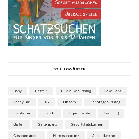
SCHLAGWÖRTER
Baby
Basteln
Billard Geburtstag
Cake Pops
Candy Bar
DIY
Einhorn
Einhorngeburtstag
Eislaterne
Eislicht
Experimente
Fasching
Garten
Gartenparty
Geburtstagskuchen
Geschenkideen
Homeschooling
Jugendweihe