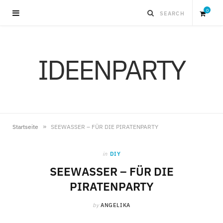
0
S
IDEENPARTY
h
o
p
»
Startseite
SEEWASSER – FÜR DIE PIRATENPARTY
p
in
DIY
i
SEEWASSER – FÜR DIE
PIRATENPARTY
n
by
ANGELIKA
g