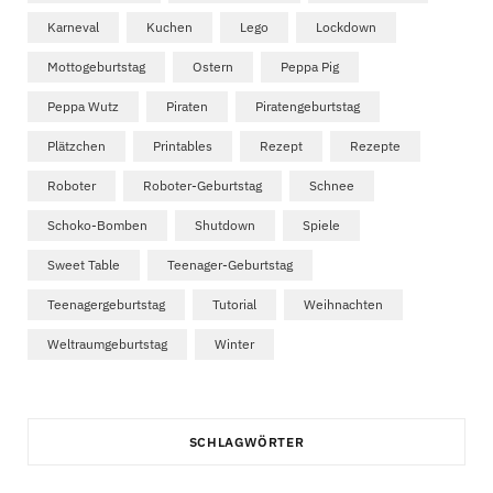
Karneval
Kuchen
Lego
Lockdown
Mottogeburtstag
Ostern
Peppa Pig
Peppa Wutz
Piraten
Piratengeburtstag
Plätzchen
Printables
Rezept
Rezepte
Roboter
Roboter-Geburtstag
Schnee
Schoko-Bomben
Shutdown
Spiele
Sweet Table
Teenager-Geburtstag
Teenagergeburtstag
Tutorial
Weihnachten
Weltraumgeburtstag
Winter
SCHLAGWÖRTER