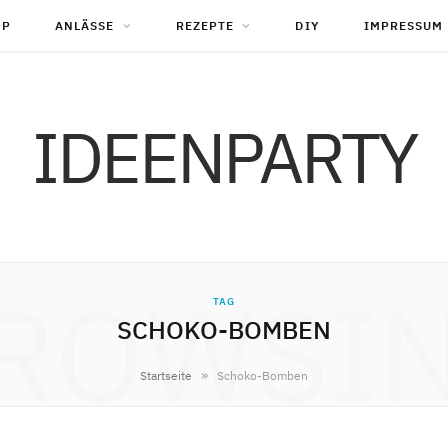
OP
ANLÄSSE
REZEPTE
DIY
IMPRESSUM
IDEENPARTY
ROWSI
TAG
SCHOKO-BOMBEN
»
Startseite
Schoko-Bomben