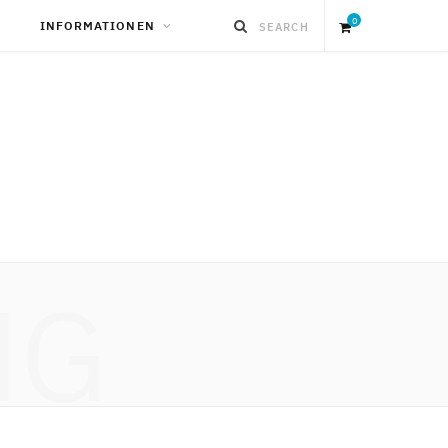
0
INFORMATIONEN
S
h
o
p
NG
p
i
n
g