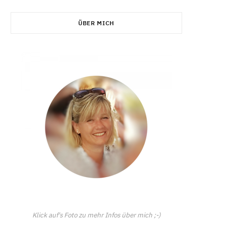
C
ÜBER MICH
a
r
t
Klick auf's Foto zu mehr Infos über mich ;-)