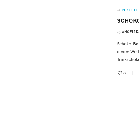
in
REZEPTE
SCHOK
by
ANGELIK
Schoko-Bom
einem Wint
Trinkschok
0