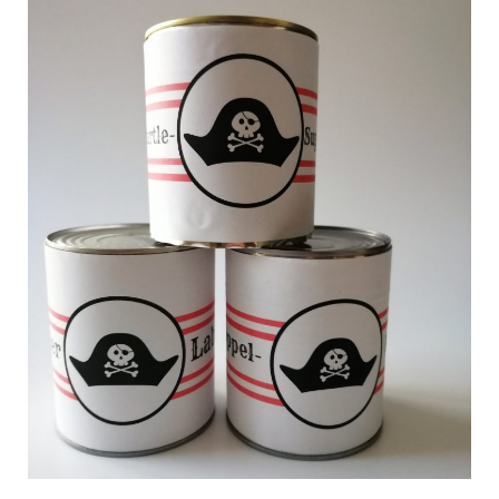
C
a
r
t