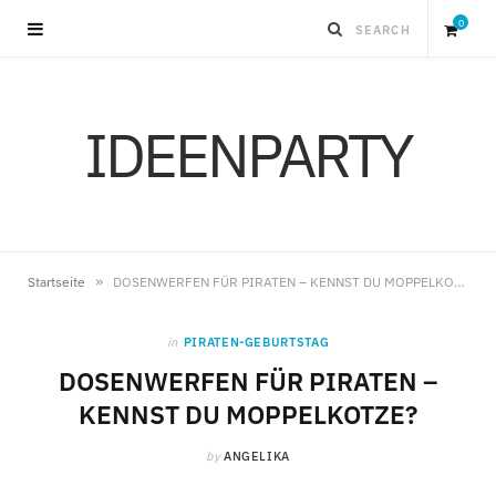
0
S
IDEENPARTY
h
o
p
»
Startseite
DOSENWERFEN FÜR PIRATEN – KENNST DU MOPPELKOTZE?
p
in
PIRATEN-GEBURTSTAG
i
DOSENWERFEN FÜR PIRATEN –
KENNST DU MOPPELKOTZE?
n
by
ANGELIKA
g