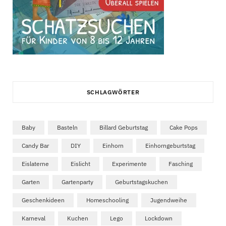
SCHLAGWÖRTER
Baby
Basteln
Billard Geburtstag
Cake Pops
Candy Bar
DIY
Einhorn
Einhorngeburtstag
Eislaterne
Eislicht
Experimente
Fasching
Garten
Gartenparty
Geburtstagskuchen
Geschenkideen
Homeschooling
Jugendweihe
Karneval
Kuchen
Lego
Lockdown