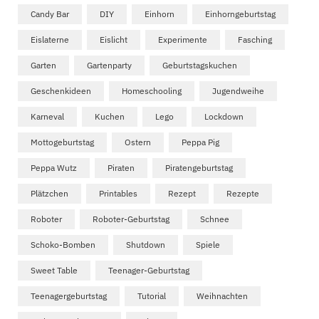
Candy Bar
DIY
Einhorn
Einhorngeburtstag
Eislaterne
Eislicht
Experimente
Fasching
Garten
Gartenparty
Geburtstagskuchen
Geschenkideen
Homeschooling
Jugendweihe
Karneval
Kuchen
Lego
Lockdown
Mottogeburtstag
Ostern
Peppa Pig
Peppa Wutz
Piraten
Piratengeburtstag
Plätzchen
Printables
Rezept
Rezepte
Roboter
Roboter-Geburtstag
Schnee
Schoko-Bomben
Shutdown
Spiele
Sweet Table
Teenager-Geburtstag
Teenagergeburtstag
Tutorial
Weihnachten