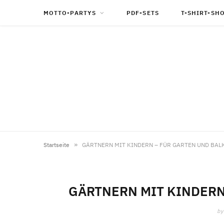
MOTTO-PARTYS
PDF-SETS
T-SHIRT-SH
»
Startseite
GÄRTNERN MIT KINDERN – FÜR GARTEN UND BAL
GÄRTNERN MIT KINDERN
by