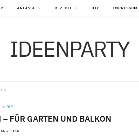
OP
ANLÄSSE
REZEPTE
DIY
IMPRESSUM
IDEENPARTY
KON
in
DIY
 – FÜR GARTEN UND BALKON
ANGELIKA