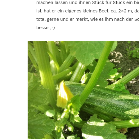
machen lassen und ihnen Stück für Stück ein b
ist, hat er ein eigenes kleines Beet, ca. 2×2 m, d
total gerne und er merkt, wie es ihm nach der S
besser;-)