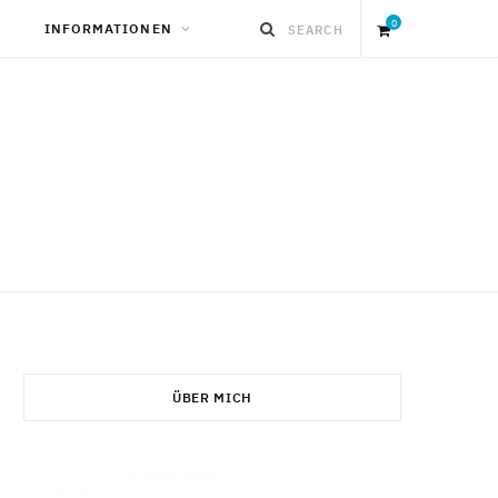
0
INFORMATIONEN
S
h
o
p
p
i
ÜBER MICH
n
g