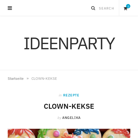
0
S
IDEENPARTY
h
o
p
»
Startseite
CLOWN-KEKSE
p
in
REZEPTE
i
CLOWN-KEKSE
by
ANGELIKA
n
g