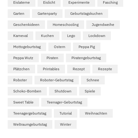
Eislaterne
Eislicht
Experimente
Fasching
Garten
Gartenparty
Geburtstagskuchen
Geschenkideen
Homeschooling
Jugendweihe
Karneval
Kuchen
Lego
Lockdown
Mottogeburtstag
Ostern
Peppa Pig
Peppa Wutz
Piraten
Piratengeburtstag
Plätzchen
Printables
Rezept
Rezepte
Roboter
Roboter-Geburtstag
Schnee
Schoko-Bomben
Shutdown
Spiele
Sweet Table
Teenager-Geburtstag
Teenagergeburtstag
Tutorial
Weihnachten
Weltraumgeburtstag
Winter