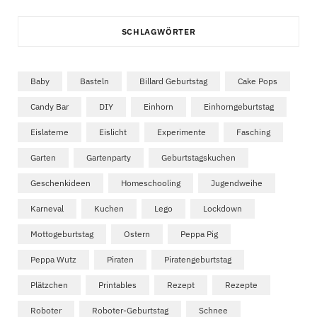
SCHLAGWÖRTER
Baby
Basteln
Billard Geburtstag
Cake Pops
Candy Bar
DIY
Einhorn
Einhorngeburtstag
Eislaterne
Eislicht
Experimente
Fasching
Garten
Gartenparty
Geburtstagskuchen
Geschenkideen
Homeschooling
Jugendweihe
Karneval
Kuchen
Lego
Lockdown
Mottogeburtstag
Ostern
Peppa Pig
Peppa Wutz
Piraten
Piratengeburtstag
Plätzchen
Printables
Rezept
Rezepte
Roboter
Roboter-Geburtstag
Schnee