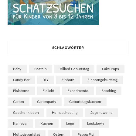
SCHLAGWÖRTER
Baby
Basteln
Billard Geburtstag
Cake Pops
Candy Bar
DIY
Einhorn
Einhorngeburtstag
Eislaterne
Eislicht
Experimente
Fasching
Garten
Gartenparty
Geburtstagskuchen
Geschenkideen
Homeschooling
Jugendweihe
Karneval
Kuchen
Lego
Lockdown
Mottogeburtstag
Ostern
Peppa Pig