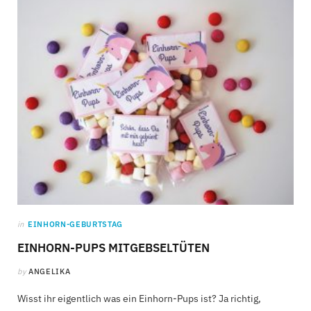
C
a
r
t
in
EINHORN-GEBURTSTAG
EINHORN-PUPS MITGEBSELTÜTEN
by
ANGELIKA
Wisst ihr eigentlich was ein Einhorn-Pups ist? Ja richtig,