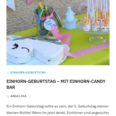
in
EINHORN-GEBURTSTAG
EINHORN-GEBURTSTAG – MIT EINHORN-CANDY
BAR
by
ANGELIKA
Ein Einhorn-Geburstag sollte es sein, der 5. Geburtstag meiner
kleinen Nichte! Wenn ihr jetzt denkt, Einhörner sind angesichts