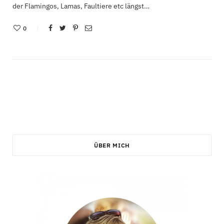
der Flamingos, Lamas, Faultiere etc längst…
0
ÜBER MICH