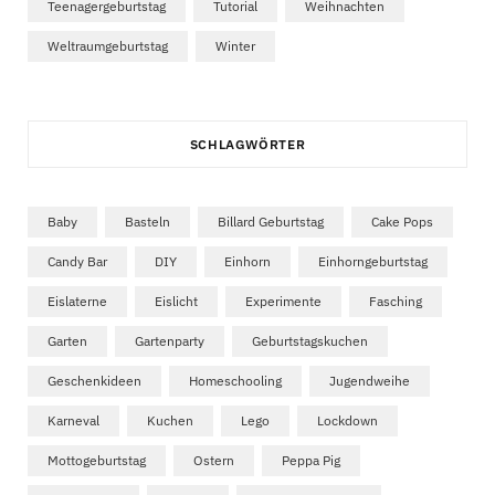
Teenagergeburtstag
Tutorial
Weihnachten
Weltraumgeburtstag
Winter
SCHLAGWÖRTER
Baby
Basteln
Billard Geburtstag
Cake Pops
Candy Bar
DIY
Einhorn
Einhorngeburtstag
Eislaterne
Eislicht
Experimente
Fasching
Garten
Gartenparty
Geburtstagskuchen
Geschenkideen
Homeschooling
Jugendweihe
Karneval
Kuchen
Lego
Lockdown
Mottogeburtstag
Ostern
Peppa Pig