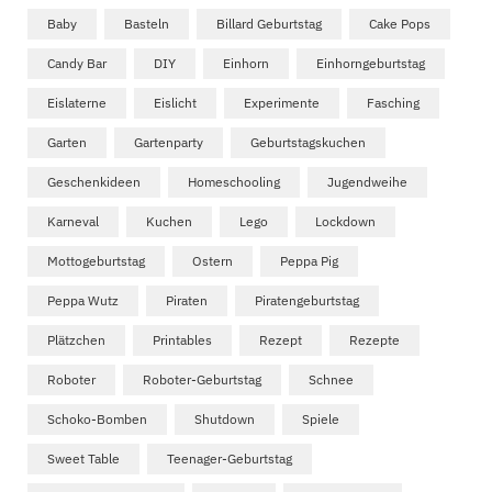
Baby
Basteln
Billard Geburtstag
Cake Pops
Candy Bar
DIY
Einhorn
Einhorngeburtstag
Eislaterne
Eislicht
Experimente
Fasching
Garten
Gartenparty
Geburtstagskuchen
Geschenkideen
Homeschooling
Jugendweihe
Karneval
Kuchen
Lego
Lockdown
Mottogeburtstag
Ostern
Peppa Pig
Peppa Wutz
Piraten
Piratengeburtstag
Plätzchen
Printables
Rezept
Rezepte
Roboter
Roboter-Geburtstag
Schnee
Schoko-Bomben
Shutdown
Spiele
Sweet Table
Teenager-Geburtstag