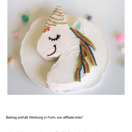
C
a
r
t