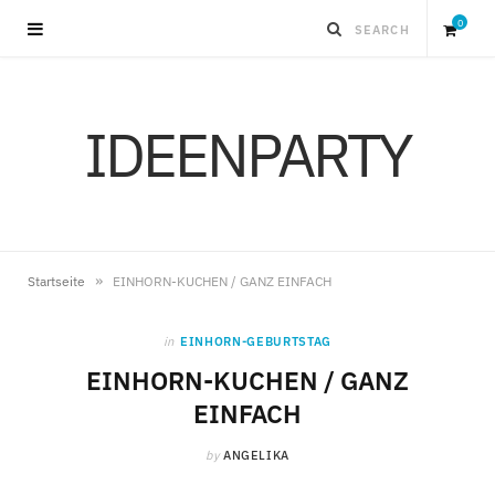
0
S
IDEENPARTY
h
o
p
»
Startseite
EINHORN-KUCHEN / GANZ EINFACH
p
in
EINHORN-GEBURTSTAG
i
EINHORN-KUCHEN / GANZ
EINFACH
n
by
ANGELIKA
g