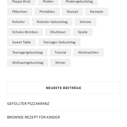
Peppa Wutz
Piraten
Piratengeburtstag
Plätzchen
Printables
Rezept
Rezepte
Roboter
Roboter-Geburtstag
Schnee
Schoko-Bomben
Shutdown
Spiele
Sweet Table
Teenager-Geburtstag
Teenagergeburtstag
Tutorial
Weihnachten
Weltraumgeburtstag
Winter
NEUESTE BEITRÄGE
GEFÜLLTER PIZZAKRANZ
BROWNIE REZEPT FÜR KINDER