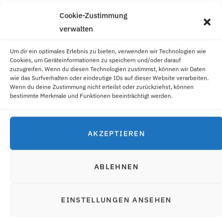
verwendeten Produkte weiterempfehlen. Hierzu nutze ich
Cookie-Zustimmung
das Amazon-Partnerprogramm, das mir zu diesem Zweck
verwalten
die Original-Produktfotos zur Verfügung stellt und euch
die Möglichkeit gibt, es ohne weitere Internet-Recherche
Um dir ein optimales Erlebnis zu bieten, verwenden wir Technologien wie
gleich zu bestellen. Wenn du über diesen link ein Produkt
Cookies, um Geräteinformationen zu speichern und/oder darauf
zuzugreifen. Wenn du diesen Technologien zustimmst, können wir Daten
kaufst, bekomme ich eine kleine Vermittlungsprovision,
wie das Surfverhalten oder eindeutige IDs auf dieser Website verarbeiten.
für dich ändert sich der Preis jedoch nicht!! Für nähere
Wenn du deine Zustimmung nicht erteilst oder zurückziehst, können
bestimmte Merkmale und Funktionen beeinträchtigt werden.
Informationen klicke bitte
hier
!
AKZEPTIEREN
EINHORN
EINHORNGEBURTSTAG
0
ABLEHNEN
EINSTELLUNGEN ANSEHEN