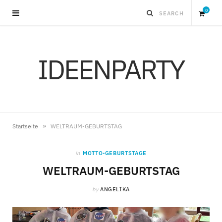
0
S
IDEENPARTY
h
o
p
»
Startseite
WELTRAUM-GEBURTSTAG
p
in
MOTTO-GEBURTSTAGE
i
WELTRAUM-GEBURTSTAG
by
ANGELIKA
n
g