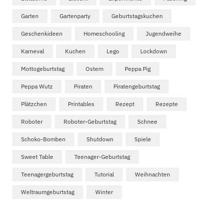
Garten
Gartenparty
Geburtstagskuchen
Geschenkideen
Homeschooling
Jugendweihe
Karneval
Kuchen
Lego
Lockdown
Mottogeburtstag
Ostern
Peppa Pig
Peppa Wutz
Piraten
Piratengeburtstag
Plätzchen
Printables
Rezept
Rezepte
Roboter
Roboter-Geburtstag
Schnee
Schoko-Bomben
Shutdown
Spiele
Sweet Table
Teenager-Geburtstag
Teenagergeburtstag
Tutorial
Weihnachten
Weltraumgeburtstag
Winter