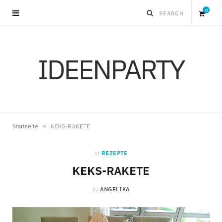
0
S
IDEENPARTY
h
o
p
»
Startseite
KEKS-RAKETE
p
in
REZEPTE
i
KEKS-RAKETE
by
ANGELIKA
n
g