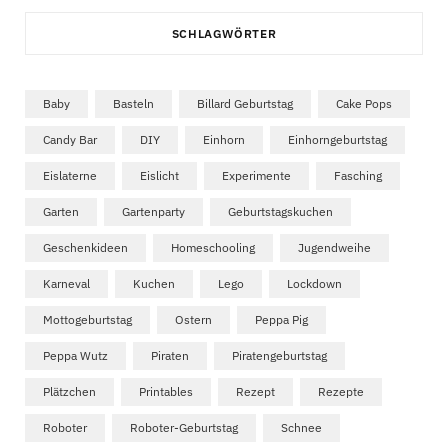
SCHLAGWÖRTER
Baby
Basteln
Billard Geburtstag
Cake Pops
Candy Bar
DIY
Einhorn
Einhorngeburtstag
Eislaterne
Eislicht
Experimente
Fasching
Garten
Gartenparty
Geburtstagskuchen
Geschenkideen
Homeschooling
Jugendweihe
Karneval
Kuchen
Lego
Lockdown
Mottogeburtstag
Ostern
Peppa Pig
Peppa Wutz
Piraten
Piratengeburtstag
Plätzchen
Printables
Rezept
Rezepte
Roboter
Roboter-Geburtstag
Schnee