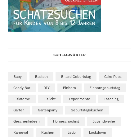
SCHLAGWÖRTER
Baby
Basteln
Billard Geburtstag
Cake Pops
Candy Bar
DIY
Einhorn
Einhorngeburtstag
Eislaterne
Eislicht
Experimente
Fasching
Garten
Gartenparty
Geburtstagskuchen
Geschenkideen
Homeschooling
Jugendweihe
Karneval
Kuchen
Lego
Lockdown