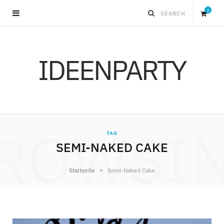
0
S
IDEENPARTY
h
o
p
ROWSI
TAG
p
SEMI-NAKED CAKE
i
»
Startseite
Semi-Naked Cake
n
g