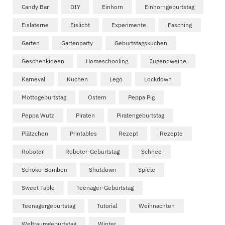
Candy Bar
DIY
Einhorn
Einhorngeburtstag
Eislaterne
Eislicht
Experimente
Fasching
Garten
Gartenparty
Geburtstagskuchen
Geschenkideen
Homeschooling
Jugendweihe
Karneval
Kuchen
Lego
Lockdown
Mottogeburtstag
Ostern
Peppa Pig
Peppa Wutz
Piraten
Piratengeburtstag
Plätzchen
Printables
Rezept
Rezepte
Roboter
Roboter-Geburtstag
Schnee
Schoko-Bomben
Shutdown
Spiele
Sweet Table
Teenager-Geburtstag
Teenagergeburtstag
Tutorial
Weihnachten
Weltraumgeburtstag
Winter