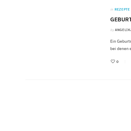
in
REZEPTE
GEBURT
by
ANGELIK
Ein Geburts
bei denen e
0