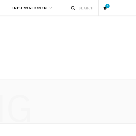
0
INFORMATIONEN
S
h
o
p
NG
p
i
n
g