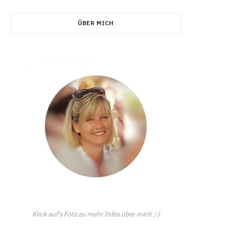
C
ÜBER MICH
a
r
t
Klick auf's Foto zu mehr Infos über mich ;-)