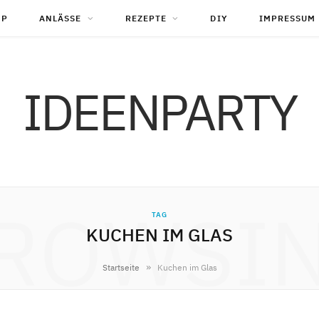
OP
ANLÄSSE
REZEPTE
DIY
IMPRESSUM
IDEENPARTY
ROWSI
TAG
KUCHEN IM GLAS
»
Startseite
Kuchen im Glas