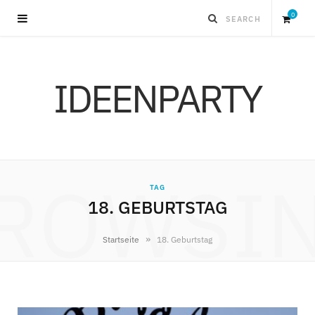
0
S
IDEENPARTY
h
o
p
ROWSI
TAG
p
18. GEBURTSTAG
i
»
Startseite
18. Geburtstag
n
g