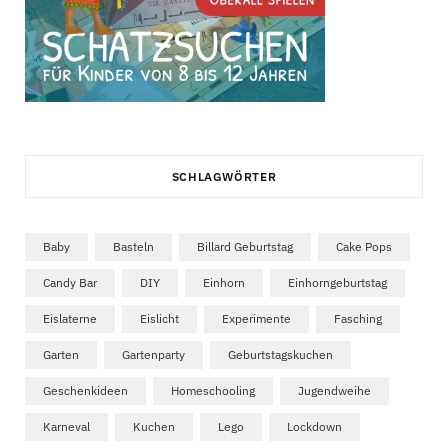
SCHLAGWÖRTER
Baby
Basteln
Billard Geburtstag
Cake Pops
Candy Bar
DIY
Einhorn
Einhorngeburtstag
Eislaterne
Eislicht
Experimente
Fasching
Garten
Gartenparty
Geburtstagskuchen
Geschenkideen
Homeschooling
Jugendweihe
Karneval
Kuchen
Lego
Lockdown