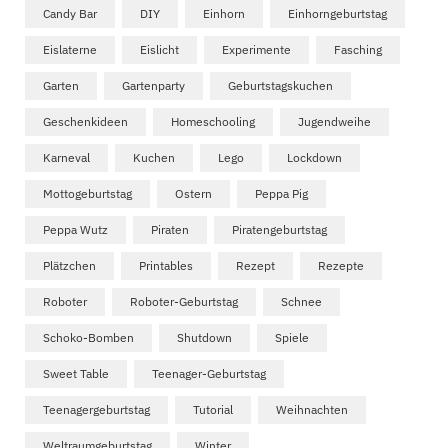
Candy Bar
DIY
Einhorn
Einhorngeburtstag
Eislaterne
Eislicht
Experimente
Fasching
Garten
Gartenparty
Geburtstagskuchen
Geschenkideen
Homeschooling
Jugendweihe
Karneval
Kuchen
Lego
Lockdown
Mottogeburtstag
Ostern
Peppa Pig
Peppa Wutz
Piraten
Piratengeburtstag
Plätzchen
Printables
Rezept
Rezepte
Roboter
Roboter-Geburtstag
Schnee
Schoko-Bomben
Shutdown
Spiele
Sweet Table
Teenager-Geburtstag
Teenagergeburtstag
Tutorial
Weihnachten
Weltraumgeburtstag
Winter