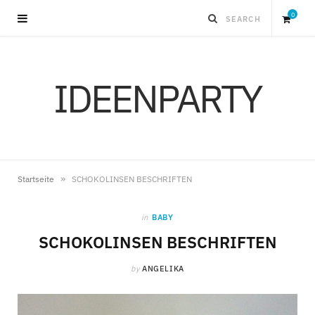
0
S
IDEENPARTY
h
o
p
»
Startseite
SCHOKOLINSEN BESCHRIFTEN
p
in
BABY
i
SCHOKOLINSEN BESCHRIFTEN
by
ANGELIKA
n
g