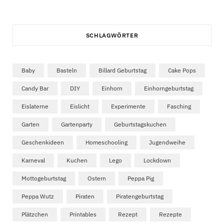
SCHLAGWÖRTER
Baby
Basteln
Billard Geburtstag
Cake Pops
Candy Bar
DIY
Einhorn
Einhorngeburtstag
Eislaterne
Eislicht
Experimente
Fasching
Garten
Gartenparty
Geburtstagskuchen
Geschenkideen
Homeschooling
Jugendweihe
Karneval
Kuchen
Lego
Lockdown
Mottogeburtstag
Ostern
Peppa Pig
Peppa Wutz
Piraten
Piratengeburtstag
Plätzchen
Printables
Rezept
Rezepte