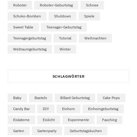
Roboter
Roboter-Geburtstag
Schnee
Schoko-Bomben
Shutdown
Spiele
Sweet Table
Teenager-Geburtstag
Teenagergeburtstag
Tutorial
Weihnachten
Weltraumgeburtstag
Winter
SCHLAGWÖRTER
Baby
Basteln
Billard Geburtstag
Cake Pops
Candy Bar
DIY
Einhorn
Einhorngeburtstag
Eislaterne
Eislicht
Experimente
Fasching
Garten
Gartenparty
Geburtstagskuchen