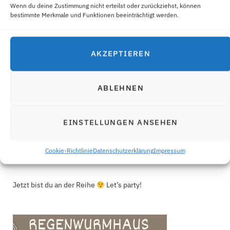
Wenn du deine Zustimmung nicht erteilst oder zurückziehst, können
bestimmte Merkmale und Funktionen beeinträchtigt werden.
AKZEPTIEREN
Klick auf's Foto zu mehr Infos über mich ;-)
ABLEHNEN
WILLKOMMEN ZU MEINER IDEENPARTY!
EINSTELLUNGEN ANSEHEN
Hi, ich bin Angelika! Feste sind zum Feiern da! Ob Babyshower,
Kinder- oder Teenager-Geburtstage, hier findest du coole
Cookie-Richtlinie
Datenschutzerklärung
Impressum
Party-Ideen, passende Druckvorlagen und einfache Rezepte.
Jetzt bist du an der Reihe
Let’s party!