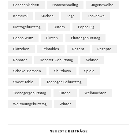
Geschenkideen
Homeschooling
Jugendweihe
Karneval
Kuchen
Lego
Lockdown
Mottogeburtstag
Ostern
Peppa Pig
Peppa Wutz
Piraten
Piratengeburtstag
Plätzchen
Printables
Rezept
Rezepte
Roboter
Roboter-Geburtstag
Schnee
Schoko-Bomben
Shutdown
Spiele
Sweet Table
Teenager-Geburtstag
Teenagergeburtstag
Tutorial
Weihnachten
Weltraumgeburtstag
Winter
NEUESTE BEITRÄGE