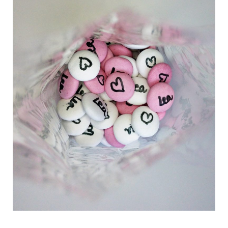
C
a
r
t