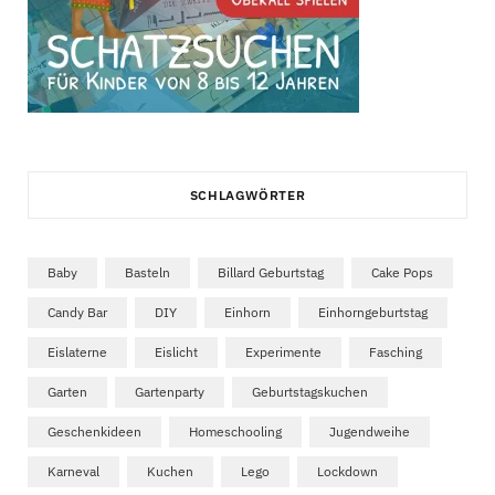
SCHLAGWÖRTER
Baby
Basteln
Billard Geburtstag
Cake Pops
Candy Bar
DIY
Einhorn
Einhorngeburtstag
Eislaterne
Eislicht
Experimente
Fasching
Garten
Gartenparty
Geburtstagskuchen
Geschenkideen
Homeschooling
Jugendweihe
Karneval
Kuchen
Lego
Lockdown