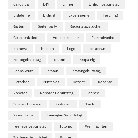
Candy Bar
DIY
Einhorn
Einhorngeburtstag
Eislaterne
Eislicht
Experimente
Fasching
Garten
Gartenparty
Geburtstagskuchen
Geschenkideen
Homeschooling
Jugendweihe
Karneval
Kuchen
Lego
Lockdown
Mottogeburtstag
Ostern
Peppa Pig
Peppa Wutz
Piraten
Piratengeburtstag
Plätzchen
Printables
Rezept
Rezepte
Roboter
Roboter-Geburtstag
Schnee
Schoko-Bomben
Shutdown
Spiele
Sweet Table
Teenager-Geburtstag
Teenagergeburtstag
Tutorial
Weihnachten
Weltraumgeburtstag
Winter