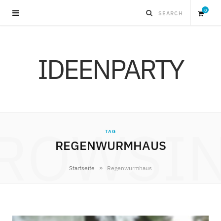
0
S
IDEENPARTY
h
o
p
ROWSI
TAG
p
REGENWURMHAUS
i
»
Startseite
Regenwurmhaus
n
g