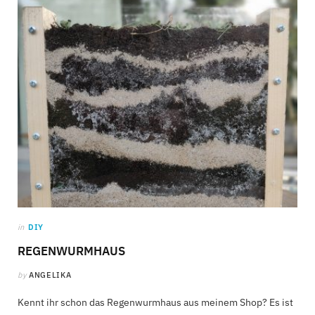
C
a
r
t
in
DIY
REGENWURMHAUS
by
ANGELIKA
Kennt ihr schon das Regenwurmhaus aus meinem Shop? Es ist