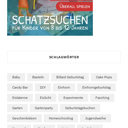
SCHLAGWÖRTER
Baby
Basteln
Billard Geburtstag
Cake Pops
Candy Bar
DIY
Einhorn
Einhorngeburtstag
Eislaterne
Eislicht
Experimente
Fasching
Garten
Gartenparty
Geburtstagskuchen
Geschenkideen
Homeschooling
Jugendweihe