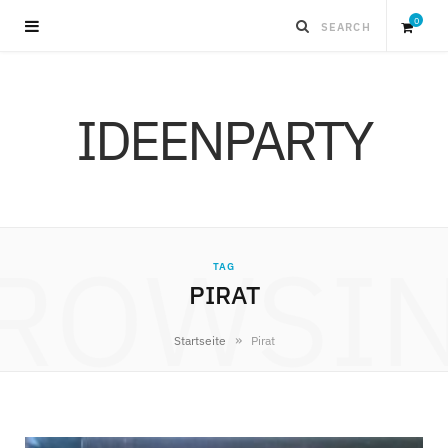
0
S
IDEENPARTY
h
o
p
ROWSI
TAG
p
PIRAT
i
»
Startseite
Pirat
n
g