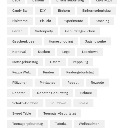
Baby
Basteln
Billard Geburtstag
Cake Pops
Candy Bar
DIY
Einhorn
Einhorngeburtstag
Eislaterne
Eislicht
Experimente
Fasching
Garten
Gartenparty
Geburtstagskuchen
Geschenkideen
Homeschooling
Jugendweihe
Karneval
Kuchen
Lego
Lockdown
Mottogeburtstag
Ostern
Peppa Pig
Peppa Wutz
Piraten
Piratengeburtstag
Plätzchen
Printables
Rezept
Rezepte
Roboter
Roboter-Geburtstag
Schnee
Schoko-Bomben
Shutdown
Spiele
Sweet Table
Teenager-Geburtstag
Teenagergeburtstag
Tutorial
Weihnachten