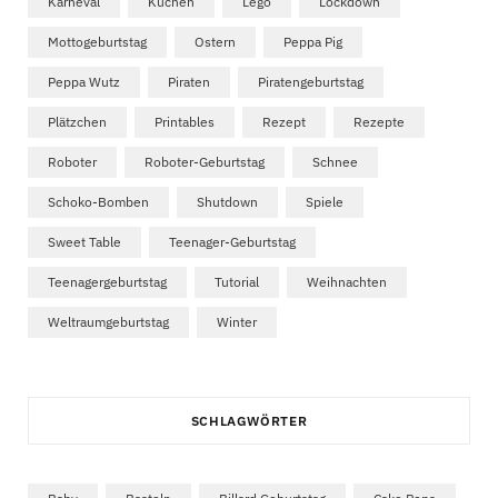
Karneval
Kuchen
Lego
Lockdown
Mottogeburtstag
Ostern
Peppa Pig
Peppa Wutz
Piraten
Piratengeburtstag
Plätzchen
Printables
Rezept
Rezepte
Roboter
Roboter-Geburtstag
Schnee
Schoko-Bomben
Shutdown
Spiele
Sweet Table
Teenager-Geburtstag
Teenagergeburtstag
Tutorial
Weihnachten
Weltraumgeburtstag
Winter
SCHLAGWÖRTER