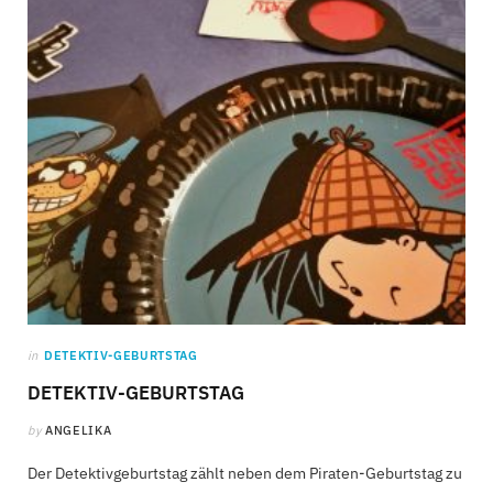
C
a
r
t
in
DETEKTIV-GEBURTSTAG
DETEKTIV-GEBURTSTAG
by
ANGELIKA
Der Detektivgeburtstag zählt neben dem Piraten-Geburtstag zu