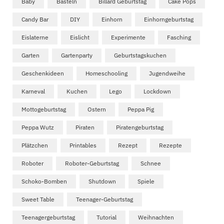
Baby
Basteln
Billard Geburtstag
Cake Pops
Candy Bar
DIY
Einhorn
Einhorngeburtstag
Eislaterne
Eislicht
Experimente
Fasching
Garten
Gartenparty
Geburtstagskuchen
Geschenkideen
Homeschooling
Jugendweihe
Karneval
Kuchen
Lego
Lockdown
Mottogeburtstag
Ostern
Peppa Pig
Peppa Wutz
Piraten
Piratengeburtstag
Plätzchen
Printables
Rezept
Rezepte
Roboter
Roboter-Geburtstag
Schnee
Schoko-Bomben
Shutdown
Spiele
Sweet Table
Teenager-Geburtstag
Teenagergeburtstag
Tutorial
Weihnachten