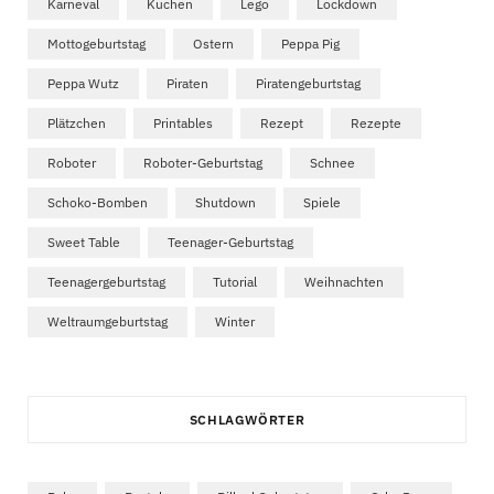
Karneval
Kuchen
Lego
Lockdown
Mottogeburtstag
Ostern
Peppa Pig
Peppa Wutz
Piraten
Piratengeburtstag
Plätzchen
Printables
Rezept
Rezepte
Roboter
Roboter-Geburtstag
Schnee
Schoko-Bomben
Shutdown
Spiele
Sweet Table
Teenager-Geburtstag
Teenagergeburtstag
Tutorial
Weihnachten
Weltraumgeburtstag
Winter
SCHLAGWÖRTER