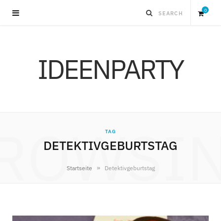
0
S
IDEENPARTY
h
o
p
ROWSI
TAG
p
DETEKTIVGEBURTSTAG
i
»
Startseite
Detektivgeburtstag
n
g