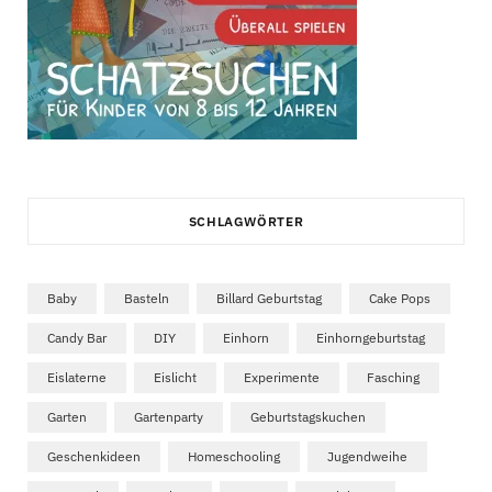
SCHLAGWÖRTER
Baby
Basteln
Billard Geburtstag
Cake Pops
Candy Bar
DIY
Einhorn
Einhorngeburtstag
Eislaterne
Eislicht
Experimente
Fasching
Garten
Gartenparty
Geburtstagskuchen
Geschenkideen
Homeschooling
Jugendweihe