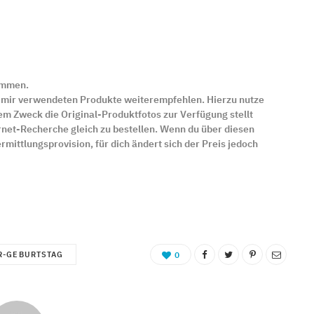
ammen.
n mir verwendeten Produkte weiterempfehlen. Hierzu nutze
m Zweck die Original-Produktfotos zur Verfügung stellt
ernet-Recherche gleich zu bestellen. Wenn du über diesen
rmittlungsprovision, für dich ändert sich der Preis jedoch
R-GEBURTSTAG
0