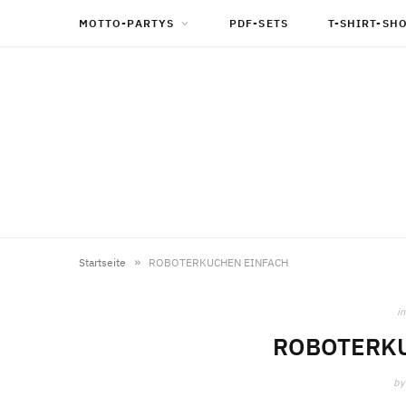
MOTTO-PARTYS
PDF-SETS
T-SHIRT-SH
»
Startseite
ROBOTERKUCHEN EINFACH
in
ROBOTERKU
by