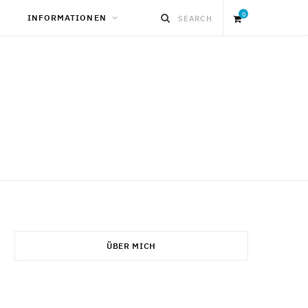
0
INFORMATIONEN
S
h
o
p
p
i
ÜBER MICH
n
g