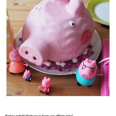
C
a
r
t