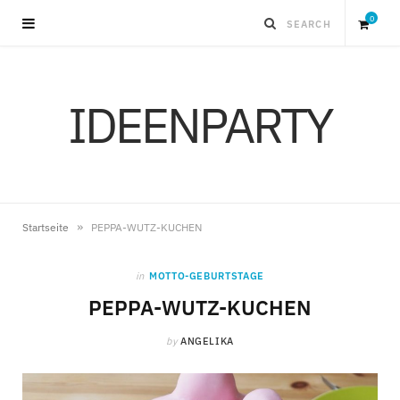
0
S
IDEENPARTY
h
o
p
»
Startseite
PEPPA-WUTZ-KUCHEN
p
in
MOTTO-GEBURTSTAGE
i
PEPPA-WUTZ-KUCHEN
by
ANGELIKA
n
g