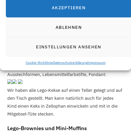
AKZEPTIEREN
ABLEHNEN
EINSTELLUNGEN ANSEHEN
Eine Schritt-für-Schritt-Anleitung findet ihr hier:
LEGO-
Kekse
Cookie-Richtlinie
Datenschutzerklärung
Impressum
Ich verlinke euch trotzdem schon mal die Backzutaten:
Ausstechformen, Lebensmittelfarbstifte, Fondant:
Wir haben alle Lego-Kekse auf einen Teller gelegt und auf
den Tisch gestellt. Man kann natürlich auch für jedes
Kind einen Keks in Zellophan einwickeln und mit in die
Mitgebsel-Tüte stecken.
Lego-Brownies und Mini-Muffins