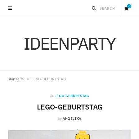
0
S
IDEENPARTY
h
o
p
»
Startseite
LEGO-GEBURTSTAG
p
in
LEGO GEBURTSTAG
i
LEGO-GEBURTSTAG
by
ANGELIKA
n
g