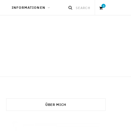
0
INFORMATIONEN
S
h
o
p
p
i
ÜBER MICH
n
g