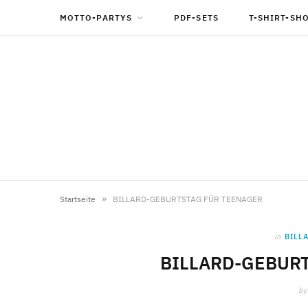
MOTTO-PARTYS
PDF-SETS
T-SHIRT-SH
»
Startseite
BILLARD-GEBURTSTAG FÜR TEENAGER
in
BILL
BILLARD-GEBUR
by