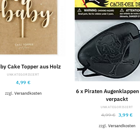
IN DEN WARENKORB
by Cake Topper aus Holz
UNKATEGORISIERT
4,99
€
IN DEN WARENKOR
6 x Piraten Augenklappen 
zzgl.
Versandkosten
verpackt
UNKATEGORISIERT
4,99
€
3,99
€
zzgl.
Versandkosten