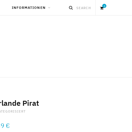
0
INFORMATIONEN
S
h
o
p
p
i
rlande Pirat
ATEGORISIERT
n
49
€
g