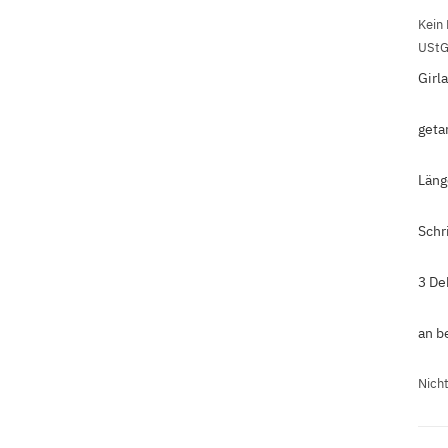
Kein
UStG
Girl
geta
Läng
Schr
3 De
an b
Nicht