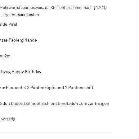
 Mehrwertsteuerausweis, da Kleinunternehmer nach §19 (1)
C
.
zzgl.
Versandkosten
ande Pirat
a
nzte Papiergirlande
r
e: 2m
t
iftzug Happy Birthday
ko-Elemente: 2 Piratenköpfe und 1 Piratenschiff
eiden Enden befindet sich ein Bindfaden zum Aufhängen
 vorrätig