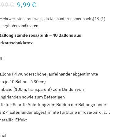
,99
€
9,99
€
C
 Mehrwertsteuerausweis, da Kleinunternehmer nach §19 (1)
.
zzgl.
Versandkosten
a
Ballongirlande rosa/pink – 40 Ballons aus
rkautschuklatex
r
t:
t
allons ( 4 wunderschöne, aufeinander abgestimmte
en je 10 Ballons à 30cm)
onband (100m, transparent) zum Binden von
ongirlanden sowie zum Befestigen
itt-für-Schritt-Anleitung zum Binden der Ballongirlande
en: 4 aufeinander abgestimmte Farbtöne in rosa/pink , z.T.
Metallic-Effekt
rial: