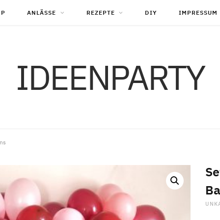
OP
ANLÄSSE
REZEPTE
DIY
IMPRESSUM
IDEENPARTY
ons
Se
Ba
UNK