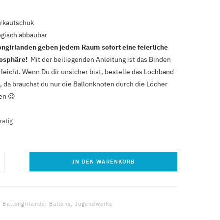
rkautschuk
ogisch abbaubar
ongirlanden geben jedem Raum sofort eine feierliche
osphäre!
Mit der beiliegenden Anleitung ist das Binden
 leicht. Wenn Du dir unsicher bist, bestelle das
Lochband
, da brauchst du nur die Ballonknoten durch die Löcher
en 😉
rätig
IN DEN WARENKORB
ongirlande
/pink
:
Ballongirlande
,
Ballons
,
Jugendweihe