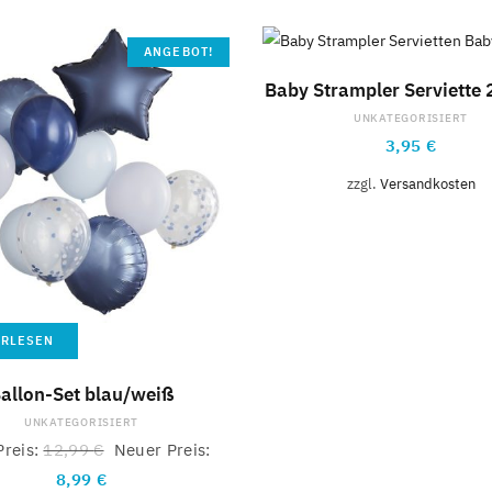
ANGEBOT!
IN DEN WARENKOR
Baby Strampler Serviette
UNKATEGORISIERT
3,95
€
zzgl.
Versandkosten
ERLESEN
allon-Set blau/weiß
UNKATEGORISIERT
Preis:
12,99
€
Neuer Preis:
8,99
€