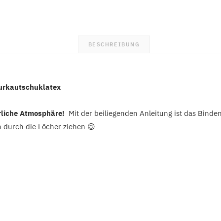
Ball
Men
BESCHREIBUNG
turkautschuklatex
erliche Atmosphäre!
Mit der beiliegenden Anleitung ist das Binden
n durch die Löcher ziehen 😉