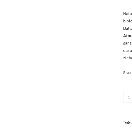
Natu
biol
Ball
Atm
ganz
dazu
zieh
5 vor
Set
Ball
rosa
-
Tags
40