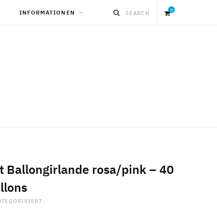
0
INFORMATIONEN
S
h
o
p
p
i
t Ballongirlande rosa/pink – 40
llons
n
ATEGORISIERT
g