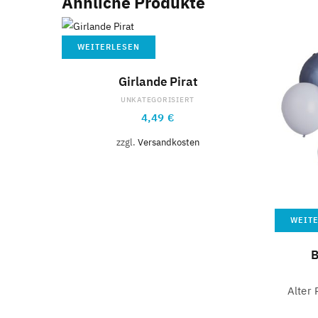
Ähnliche Produkte
WEITERLESEN
Girlande Pirat
UNKATEGORISIERT
4,49
€
zzgl.
Versandkosten
WEIT
B
Alter 