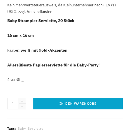
Kein Mehrwertsteuerausweis, da Kleinunternehmer nach §19 (1)
UStG.
zzgl.
Versandkosten
Baby Strampler Serviette, 20 Stück
16 cm x 16 cm
Farbe: weiß mit Gold-Akzenten
Allersüßeste Papierserviette für die Baby-Party!
4 vorrätig
Baby
IN DEN WARENKORB
Strampler
Serviette
20Stück
Tags:
Baby
,
Serviette