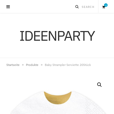
0
S
IDEENPARTY
h
o
p
»
»
Startseite
Produkte
Baby Strampler Serviette 20Stück
p
i
n
g