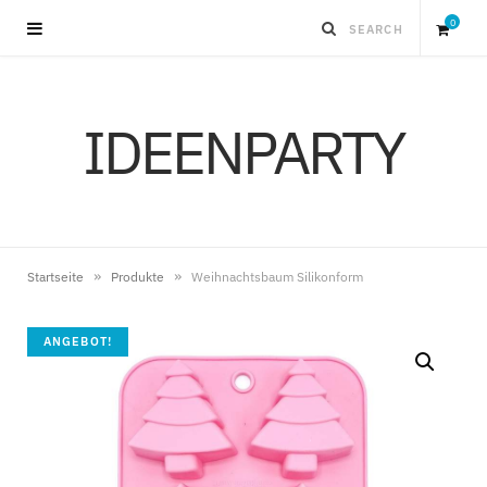
0
S
IDEENPARTY
h
o
p
»
»
Startseite
Produkte
Weihnachtsbaum Silikonform
p
ANGEBOT!
i
n
g