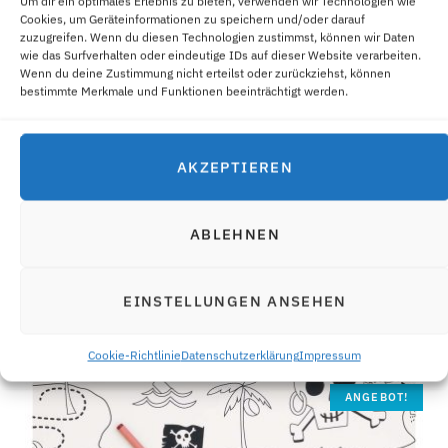
Um dir ein optimales Erlebnis zu bieten, verwenden wir Technologien wie
Cookies, um Geräteinformationen zu speichern und/oder darauf
zuzugreifen. Wenn du diesen Technologien zustimmst, können wir Daten
wie das Surfverhalten oder eindeutige IDs auf dieser Website verarbeiten.
IN DEN WARENKORB
Wenn du deine Zustimmung nicht erteilst oder zurückziehst, können
bestimmte Merkmale und Funktionen beeinträchtigt werden.
Schoko-Bomben Silikonform
UNKATEGORISIERT
AKZEPTIEREN
7,90
€
5,00
€
zzgl.
Versandkosten
ABLEHNEN
EINSTELLUNGEN ANSEHEN
ÄHNLICHE PRODUKTE
Cookie-Richtlinie
Datenschutzerklärung
Impressum
ANGEBOT!