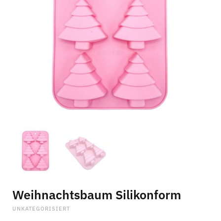
C
a
r
t
Weihnachtsbaum Silikonform
UNKATEGORISIERT