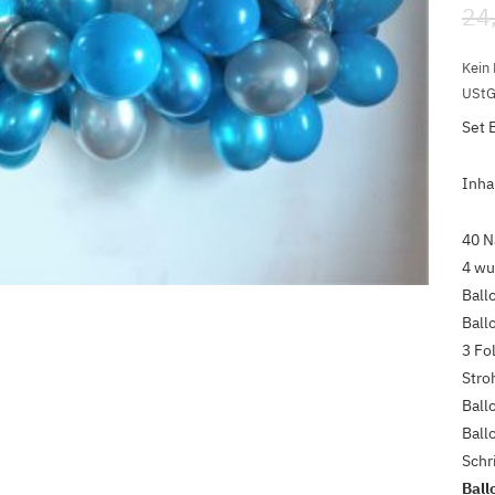
24
Kein
UStG
Set 
Inhal
40 N
4 wu
Ballo
Ball
3 Fo
Stro
Ball
Ball
Schr
Ball