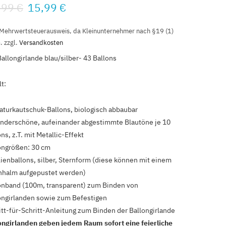
,99
€
15,99
€
C
 Mehrwertsteuerausweis, da Kleinunternehmer nach §19 (1)
.
zzgl.
Versandkosten
a
Ballongirlande blau/silber- 43 Ballons
r
t:
t
aturkautschuk-Ballons, biologisch abbaubar
nderschöne, aufeinander abgestimmte Blautöne je 10
ns, z.T. mit Metallic-Effekt
ongrößen: 30 cm
lienballons, silber, Sternform (diese können mit einem
hhalm aufgepustet werden)
onband (100m, transparent) zum Binden von
ongirlanden sowie zum Befestigen
itt-für-Schritt-Anleitung zum Binden der Ballongirlande
ongirlanden geben jedem Raum sofort eine feierliche