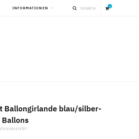
0
INFORMATIONEN
S
h
o
p
p
i
t Ballongirlande blau/silber-
 Ballons
n
ATEGORISIERT
g