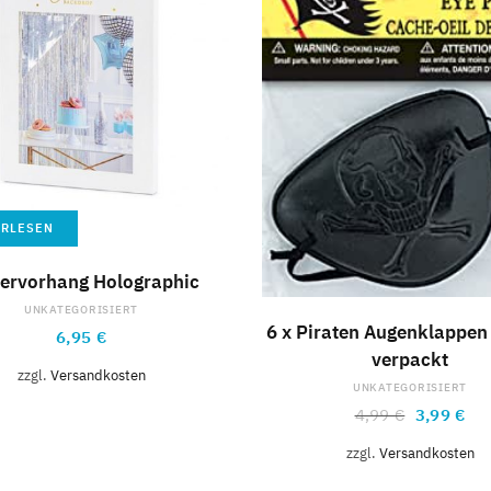
ERLESEN
tervorhang Holographic
UNKATEGORISIERT
IN DEN WARENKOR
6 x Piraten Augenklappen 
6,95
€
verpackt
zzgl.
Versandkosten
UNKATEGORISIERT
4,99
€
3,99
€
zzgl.
Versandkosten