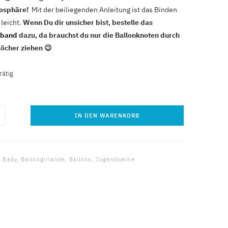
osphäre!
Mit der beiliegenden Anleitung ist das Binden
 leicht.
Wenn Du dir unsicher bist, bestelle das
hband
dazu, da brauchst du nur die Ballonknoten durch
Löcher ziehen 😉
rätig
IN DEN WARENKORB
ongirlande
silber-
:
Baby
,
Ballongirlande
,
Ballons
,
Jugendweihe
ons
ge