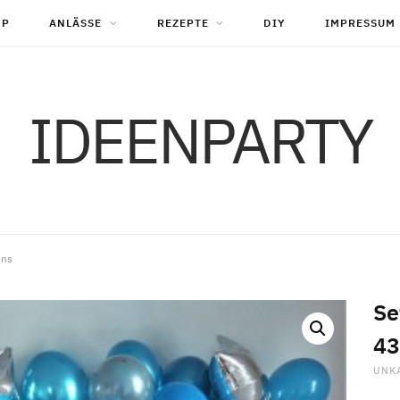
OP
ANLÄSSE
REZEPTE
DIY
IMPRESSUM
IDEENPARTY
ons
Se
43
UNK