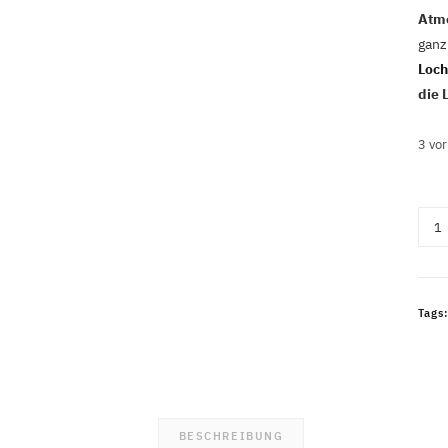
Atm
ganz
Loc
die 
3 vor
Set
Ball
blau/
43
Tags
Ball
Men
BESCHREIBUNG