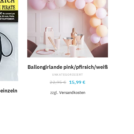
IN DEN WARENKORB
Ballongirlande pink/pfirsich/weiß
UNKATEGORISIERT
22,95
€
15,99
€
B
einzeln
zzgl.
Versandkosten