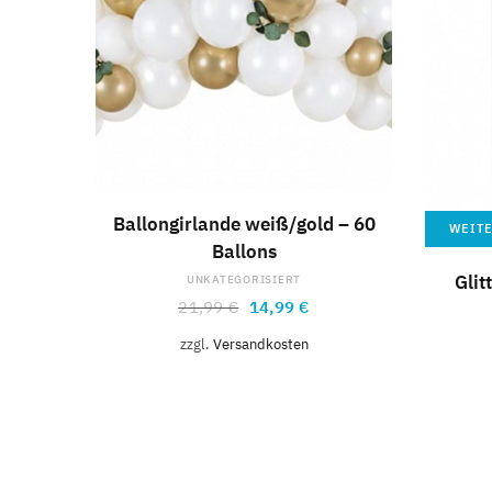
IN DEN WARENKORB
Ballongirlande weiß/gold – 60
WEIT
Ballons
Glit
UNKATEGORISIERT
21,99
€
14,99
€
zzgl.
Versandkosten